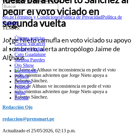
voto viciado en segunda vuelta
pedir el voto viciado en
ojo.pe
Términos y Condiciones
Política de Privacidad
Política de
segunda vuelta
Cookies
TEMAS:
Últimas noticias
Jorge Nieto camufla en voto viciado su apoyo
Gisela Valcarcel
al sombrero, alerta antropólogo Jaime de
Magaly Medina
Cuto Guadalupe
Althaus
Melissa Paredes
Ojo Show
Locomundo
Política
Deportes
Jaime de Althaus ve inconsistencia en pedir el voto
Policial
nulo, mientras advierten que Jorge Nieto apoya a
Salud
Roberto Sánchez.
Escolar
Redacción Ojo
redaccion@prensmart.pe
Actualizado el 25/05/2026, 02:13 p.m.