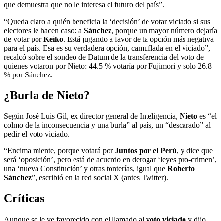
que demuestra que no le interesa el futuro del país”.
“Queda claro a quién beneficia la ‘decisión’ de votar viciado si sus
electores le hacen caso: a
Sánchez
, porque un mayor número dejaría
de votar por
Keiko
. Está jugando a favor de la opción más negativa
para el país. Esa es su verdadera opción, camuflada en el viciado”,
recalcó sobre el sondeo de Datum de la transferencia del voto de
quienes votaron por Nieto: 44.5 % votaría por Fujimori y solo 26.8
% por Sánchez.
¿Burla de Nieto?
Según José Luis Gil, ex director general de Inteligencia,
Nieto
es “el
colmo de la inconsecuencia y una burla” al país, un “descarado” al
pedir el voto viciado.
“Encima miente, porque votará por
Juntos por el Perú
, y dice que
será ‘oposición’, pero está de acuerdo en derogar ‘leyes pro-crimen’,
una ‘nueva Constitución’ y otras tonterías, igual que
Roberto
Sánchez
”, escribió en la red social X (antes Twitter).
Críticas
Aunque se le ve favorecido con el llamado al
voto viciado
y dijo