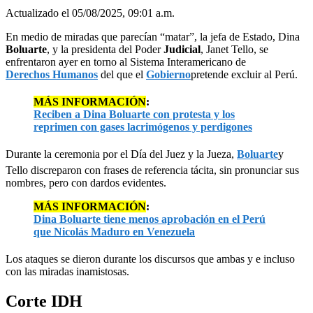
Actualizado el 05/08/2025, 09:01 a.m.
En medio de miradas que parecían “matar”, la jefa de Estado, Dina
Boluarte
, y la presidenta del Poder
Judicial
, Janet Tello, se
enfrentaron ayer en torno al Sistema Interamericano de
Derechos Humanos
del que el
Gobierno
pretende excluir al Perú.
MÁS INFORMACIÓN
:
Reciben a Dina Boluarte con protesta y los
reprimen con gases lacrimógenos y perdigones
Durante la ceremonia por el Día del Juez y la Jueza,
Boluarte
y
Tello discreparon con frases de referencia tácita, sin pronunciar sus
nombres, pero con dardos evidentes.
MÁS INFORMACIÓN
:
Dina Boluarte tiene menos aprobación en el Perú
que Nicolás Maduro en Venezuela
Los ataques se dieron durante los discursos que ambas y e incluso
con las miradas inamistosas.
Corte IDH