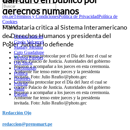
humanos
derechos humanos
ojo.pe
Términos y Condiciones
Política de Privacidad
Política de
Cookies
Mandataria critica al Sistema Interamericano
TEMAS:
de Derechos Humanos y presidenta del
Últimas noticias
Gisela Valcarcel
Poder Judicial lo defiende
Magaly Medina
Cuto Guadalupe
Melissa Paredes
Ojo Show
Locomundo
Política
Deportes
Ceremonia protocolar por el Día del Juez el cual se
Policial
celebró Palacio de Justicia. Autoridades del gobierno
Salud
llegaron a acompañar a los jueces en esta ceremonia.
Escolar
Ambiente fue tenso entre jueces y la presidenta
invitada. Foto: Julio Reaño/@photo.gec
Redacción Ojo
redaccion@prensmart.pe