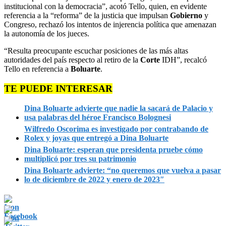
institucional con la democracia”, acotó Tello, quien, en evidente
referencia a la “reforma” de la justicia que impulsan
Gobierno
y
Congreso, rechazó los intentos de injerencia política que amenazan
la autonomía de los jueces.
“Resulta preocupante escuchar posiciones de las más altas
autoridades del país respecto al retiro de la
Corte
IDH”, recalcó
Tello en referencia a
Boluarte
.
TE PUEDE INTERESAR
Dina Boluarte advierte que nadie la sacará de Palacio y
usa palabras del héroe Francisco Bolognesi
Wilfredo Oscorima es investigado por contrabando de
Rolex y joyas que entregó a Dina Boluarte
Dina Boluarte: esperan que presidenta pruebe cómo
multiplicó por tres su patrimonio
Dina Boluarte advierte: “no queremos que vuelva a pasar
lo de diciembre de 2022 y enero de 2023″