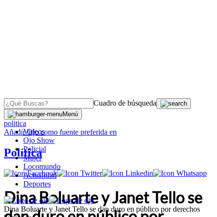
Cuadro de búsqueda
OJO
>
Menú
politica
Videos
Añadir
Ojo
como fuente preferida en
Ojo Show
Policial
Política
Mujer
Locomundo
Actualidad
Deportes
Dina Boluarte y Janet Tello se
Dina Boluarte y Janet Tello se dan duro en público por derechos
dan duro en público por