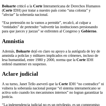
Boluarte
criticó a la
Corte
Interamericana de Derechos Humanos
(
Corte
IDH) por tratar a nuestro país como “una colonia” y
“afectar” la soberanía nacional.
“Esa pretensión no la vamos a permitir”, recalcó, al culpar a
“entidades” de pretender “subvertir las instituciones presionando
para que jueces y juezas” se enfrenten al Congreso y
Gobierno
.
Amnistía
Además,
Boluarte
dejó en claro su apoyo a la autógrafa de ley de
amnistía a policías y militares implicados en crímenes, incluso de
lesa humanidad, entre 1980 y 2000, norma que la
Corte
IDH
ordenó mantener en suspenso.
Aclare judicial
A su turno, Janet Tello aseveró que la
Corte
IDH “no contradice” ni
vulnera la soberanía nacional porque “el sistema interamericano se
activa solo cuando los mecanismos internos” no logran garantizar la
justicia.
“La independencia judicial no es un privilegio, es un compromiso