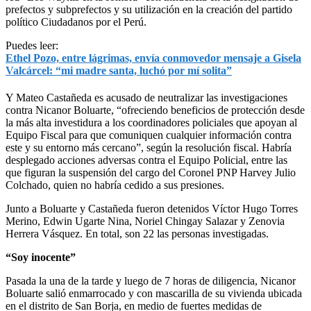
prefectos y subprefectos y su utilización en la creación del partido
político Ciudadanos por el Perú.
Puedes leer:
Ethel Pozo, entre lágrimas, envía conmovedor mensaje a Gisela
Valcárcel: “mi madre santa, luchó por mí solita”
Y Mateo Castañeda es acusado de neutralizar las investigaciones
contra Nicanor Boluarte, “ofreciendo beneficios de protección desde
la más alta investidura a los coordinadores policiales que apoyan al
Equipo Fiscal para que comuniquen cualquier información contra
este y su entorno más cercano”, según la resolución fiscal. Habría
desplegado acciones adversas contra el Equipo Policial, entre las
que figuran la suspensión del cargo del Coronel PNP Harvey Julio
Colchado, quien no habría cedido a sus presiones.
Junto a Boluarte y Castañeda fueron detenidos Víctor Hugo Torres
Merino, Edwin Ugarte Nina, Noriel Chingay Salazar y Zenovia
Herrera Vásquez. En total, son 22 las personas investigadas.
“Soy inocente”
Pasada la una de la tarde y luego de 7 horas de diligencia, Nicanor
Boluarte salió enmarrocado y con mascarilla de su vivienda ubicada
en el distrito de San Borja, en medio de fuertes medidas de