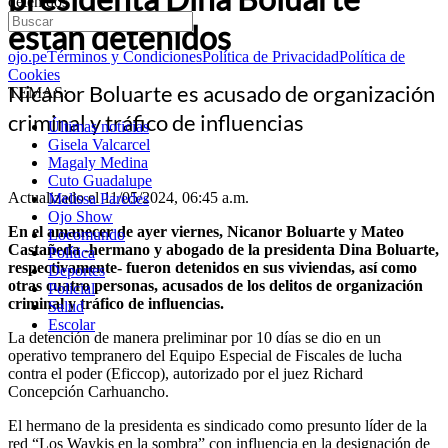
detenidos
están detenidos
ojo.pe
Términos y Condiciones
Política de Privacidad
Política de
Cookies
Nicanor Boluarte es acusado de organización
TEMAS:
criminal y tráfico de influencias
Últimas noticias
Gisela Valcarcel
Magaly Medina
Cuto Guadalupe
Actualizado el 11/05/2024, 06:45 a.m.
Melissa Paredes
Ojo Show
En el amanecer de ayer viernes, Nicanor Boluarte y Mateo
Locomundo
Castañeda -hermano y abogado de la presidenta Dina Boluarte,
Política
respectivamente- fueron detenidos en sus viviendas, así como
Deportes
otras cuatro personas, acusados de los delitos de organización
Policial
criminal y tráfico de influencias.
Salud
Escolar
La detención de manera preliminar por 10 días se dio en un
operativo tempranero del Equipo Especial de Fiscales de lucha
contra el poder (Eficcop), autorizado por el juez Richard
Concepción Carhuancho.
El hermano de la presidenta es sindicado como presunto líder de la
red “Los Waykis en la sombra” con influencia en la designación de