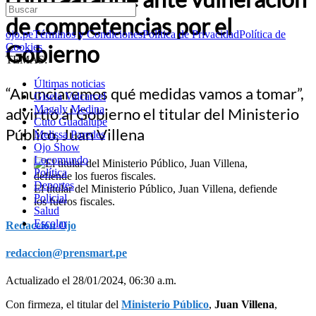
de competencias por el
ojo.pe
Términos y Condiciones
Política de Privacidad
Política de
Gobierno
Cookies
TEMAS:
Últimas noticias
“Anunciaremos qué medidas vamos a tomar”,
Gisela Valcarcel
Magaly Medina
advirtió al Gobierno el titular del Ministerio
Cuto Guadalupe
Público, Juan Villena
Melissa Paredes
Ojo Show
Locomundo
Política
Deportes
El titular del Ministerio Público, Juan Villena, defiende
Policial
los fueros fiscales.
Salud
Escolar
Redacción Ojo
redaccion@prensmart.pe
Actualizado el 28/01/2024, 06:30 a.m.
Con firmeza, el titular del
Ministerio Público
,
Juan Villena
,