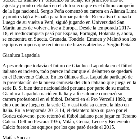
agosto y pronto debutará en el club sueco que es el último campeón
de la liga nacional. Sergio Peña comenzó su carrera en Alianza Lima
y pronto viajó a España para formar parte del Recreativo Granada.
Luego de su vuelta a Perú, siguió jugando en Universidad San
Martín antes de volver a irse a Europa. Desde la temporada 2017-
18, el mediocampista pasó por España, Portugal, Holanda y, ahora,
se encuentra en Suecia. Granada, Tondela, Emmen y Malmö son los
equipos europeos que recibieron de brazos abiertos a Sergio Peña.
Gianluca Lapadula
A pesar de que todavía el futuro de Gianluca Lapadula en el fútbol
italiano es incierto, todo parece indicar que el delantero se quedará
en el Benevento Calcio. En los últimos días, Lapadula participó de
la presentación de la nueva camiseta del club italiano que juega en la
serie B. Si bien tiene nacionalidad peruana por parte de su madre,
Gianluca Lapadula nació en Italia y allí es donde comenzó su
carrera profesional en el fútbol. Debutó en el Pro Vercelli 1892, un
club que hoy juega en la serie C, y casi toda su carrera la hizo en
Italia. En la temporada 2013-14, el delantero hizo su paso por el
Gorica esloveno, pero retornó al fútbol italiano para jugar en Teramo
Calcio. Delfino Pescara 1936, Milán, Genoa, Lecce y Benevento
Calcio fueron los equipos por los que pasó desde el 2015.
Matías Succar