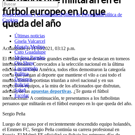
fútbol europeo en lo que
ojo.pe
Términos y Condiciones
Política de Privacidad
Política de
queda del año
Cookies
TEMAS:
Últimas noticias
Gisela Valcarcel
Magaly Medina
Actualizado el 11/10/2021, 03:12 p.m.
Cuto Guadalupe
Melissa Paredes
El fútbol peruano tiene grandes estrellas que se destacan en torneos
Ojo Show
internacionales. Convocados a la selección nacional en la última
Locomundo
edición de la Copa América, todos ellos demostraron la categoría
Política
con la que juegan al deporte que mantiene el vilo a casi todo el
Deportes
mundo. Estos deportistas triunfan a nivel nacional y en sus
Policial
respectivos equipos, a la mira de los aficionados que disfrutan,
Salud
además, de las
apuestas deportivas
. ¿Te gusta el fútbol
Escolar
internacional? A continuación, te presentamos a los futbolistas
peruanos que militarán en el fútbol europeo en lo que queda del año.
Sergio Peña
Luego de su paso por el recientemente descendido equipo holandés,
el Emmen FC, Sergio Peña continúa su carrera profesional en
Suecia. El Malmö FF oficializó su fichaje los primeros días de