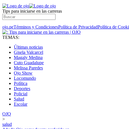
Tips para iniciarse en las carreras
ojo.pe
Términos y Condiciones
Política de Privacidad
Política de Cook
TEMAS:
Últimas noticias
Gisela Valcarcel
Magaly Medina
Cuto Guadalupe
Melissa Paredes
Ojo Show
Locomundo
Política
Deportes
Policial
Salud
Escolar
OJO
>
salud