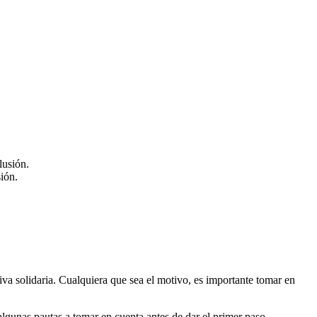
ión.
iva solidaria. Cualquiera que sea el motivo, es importante tomar en
unas pautas a tomar en cuenta antes de dar el primer paso.