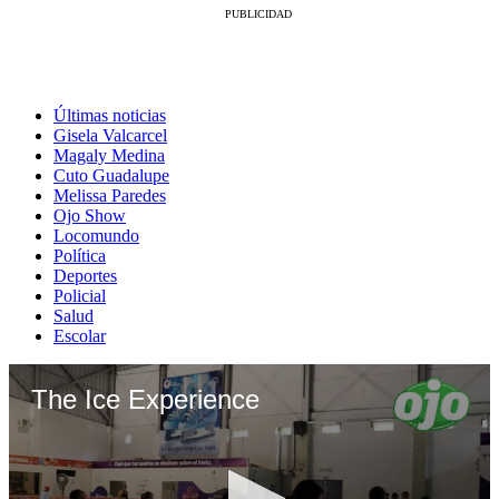
Últimas noticias
Gisela Valcarcel
Magaly Medina
Cuto Guadalupe
Melissa Paredes
Ojo Show
Locomundo
Política
Deportes
Policial
Salud
Escolar
The Ice Experience