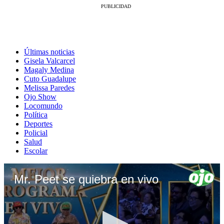
Últimas noticias
Gisela Valcarcel
Magaly Medina
Cuto Guadalupe
Melissa Paredes
Ojo Show
Locomundo
Política
Deportes
Policial
Salud
Escolar
Mr. Peet se quiebra en vivo