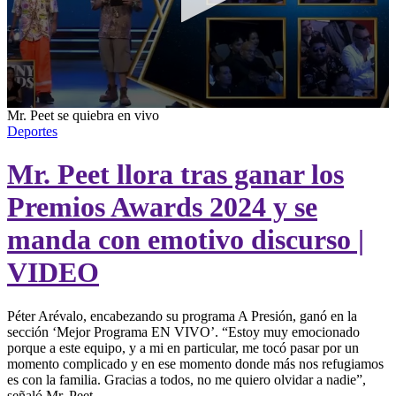
0
Mr. Peet se quiebra en vivo
seconds
Deportes
of
4
Mr. Peet llora tras ganar los
minutes,
31
seconds
Premios Awards 2024 y se
manda con emotivo discurso |
VIDEO
Péter Arévalo, encabezando su programa A Presión, ganó en la
sección ‘Mejor Programa EN VIVO’. “Estoy muy emocionado
porque a este equipo, y a mi en particular, me tocó pasar por un
momento complicado y en ese momento donde más nos refugiamos
es con la familia. Gracias a todos, no me quiero olvidar a nadie”,
señaló Mr. Peet.