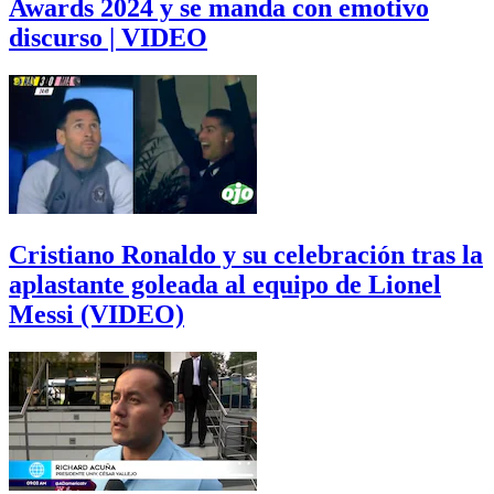
Awards 2024 y se manda con emotivo
discurso | VIDEO
Cristiano Ronaldo y su celebración tras la
aplastante goleada al equipo de Lionel
Messi (VIDEO)