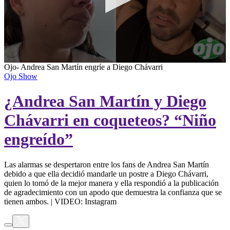
0
Ojo- Andrea San Martín engríe a Diego Chávarri
seconds
Ojo Show
of
15
¿Andrea San Martín y Diego
seconds
Chávarri en coqueteos? “Niño
engreído”
Las alarmas se despertaron entre los fans de Andrea San Martín
debido a que ella decidió mandarle un postre a Diego Chávarri,
quien lo tomó de la mejor manera y ella respondió a la publicación
de agradecimiento con un apodo que demuestra la confianza que se
tienen ambos. | VIDEO: Instagram