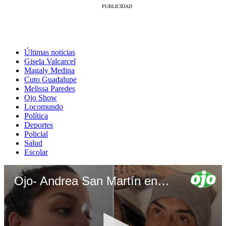
Últimas noticias
Gisela Valcarcel
Magaly Medina
Cuto Guadalupe
Melissa Paredes
Ojo Show
Locomundo
Política
Deportes
Policial
Salud
Escolar
Ojo- Andrea San Martín engríe a Diego Chávarri