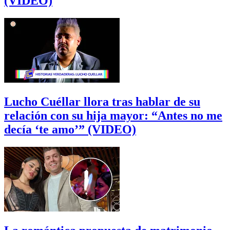
(VIDEO)
Lucho Cuéllar llora tras hablar de su
relación con su hija mayor: “Antes no me
decía ‘te amo’” (VIDEO)