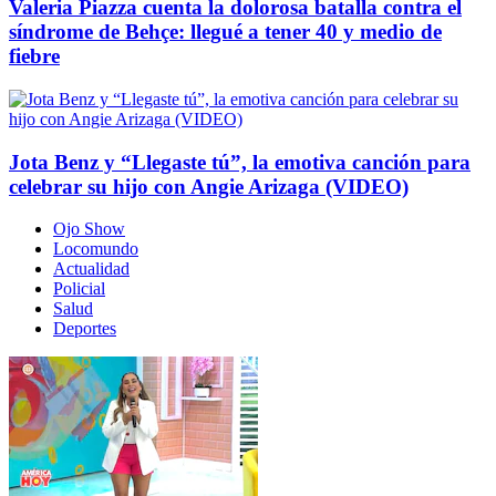
Valeria Piazza cuenta la dolorosa batalla contra el
síndrome de Behçe: llegué a tener 40 y medio de
fiebre
Jota Benz y “Llegaste tú”, la emotiva canción para
celebrar su hijo con Angie Arizaga (VIDEO)
Ojo Show
Locomundo
Actualidad
Policial
Salud
Deportes