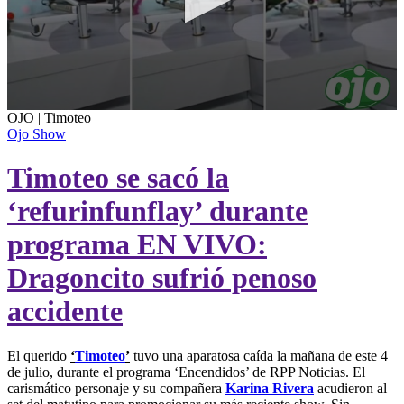
0
OJO | Timoteo
seconds
Ojo Show
of
56
Timoteo se sacó la
seconds
‘refurinfunflay’ durante
programa EN VIVO:
Dragoncito sufrió penoso
accidente
El querido
‘
Timoteo
’
tuvo una aparatosa caída la mañana de este 4
de julio, durante el programa ‘Encendidos’ de RPP Noticias. El
carismático personaje y su compañera
Karina Rivera
acudieron al