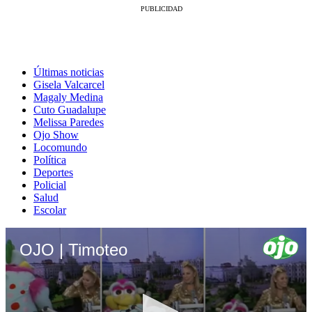
Últimas noticias
Gisela Valcarcel
Magaly Medina
Cuto Guadalupe
Melissa Paredes
Ojo Show
Locomundo
Política
Deportes
Policial
Salud
Escolar
OJO | Timoteo