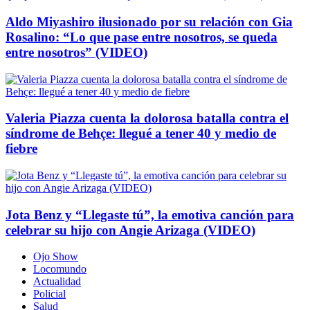
Aldo Miyashiro ilusionado por su relación con Gia
Rosalino: “Lo que pase entre nosotros, se queda
entre nosotros” (VIDEO)
Valeria Piazza cuenta la dolorosa batalla contra el
síndrome de Behçe: llegué a tener 40 y medio de
fiebre
Jota Benz y “Llegaste tú”, la emotiva canción para
celebrar su hijo con Angie Arizaga (VIDEO)
Ojo Show
Locomundo
Actualidad
Policial
Salud