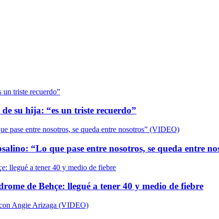
de su hija: “es un triste recuerdo”
salino: “Lo que pase entre nosotros, se queda entre n
ndrome de Behçe: llegué a tener 40 y medio de fiebre