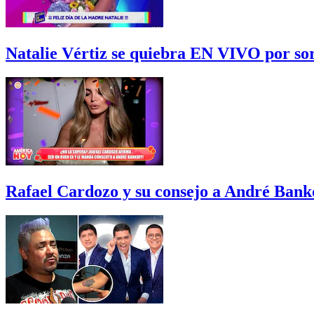
Natalie Vértiz se quiebra EN VIVO por sor
Rafael Cardozo y su consejo a André Bank