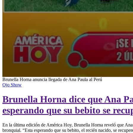
0
Brunella Horna anuncia llegada de Ana Paula al Perú
seconds
Ojo Show
of
2
Brunella Horna dice que Ana Pau
minutes,
5
seconds
Volume
esperando que su bebito se recu
90%
En la última edición de América Hoy, Brunella Horna reveló que Ana P
bronquial. “Esta esperando que su bebito, el recién nacido, se recuper