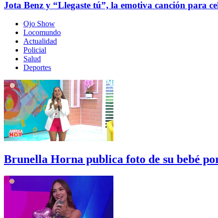
Jota Benz y “Llegaste tú”, la emotiva canción para c
Ojo Show
Locomundo
Actualidad
Policial
Salud
Deportes
Brunella Horna publica foto de su bebé p