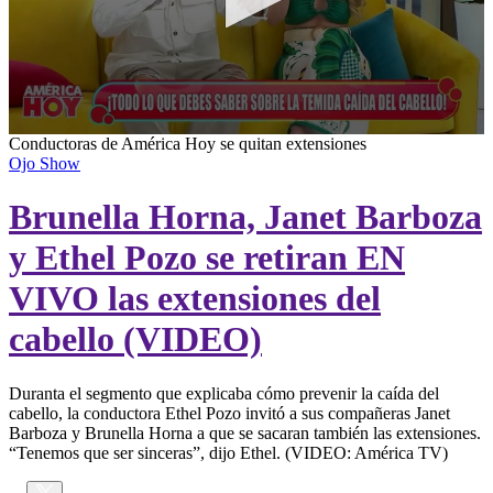
0
Conductoras de América Hoy se quitan extensiones
seconds
Ojo Show
of
2
Brunella Horna, Janet Barboza
minutes,
43
seconds
y Ethel Pozo se retiran EN
VIVO las extensiones del
cabello (VIDEO)
Duranta el segmento que explicaba cómo prevenir la caída del
cabello, la conductora Ethel Pozo invitó a sus compañeras Janet
Barboza y Brunella Horna a que se sacaran también las extensiones.
“Tenemos que ser sinceras”, dijo Ethel. (VIDEO: América TV)