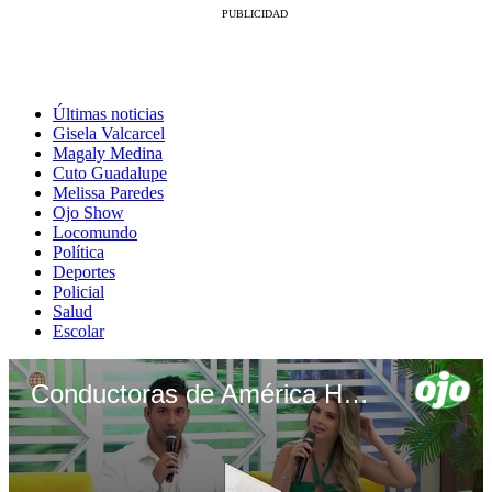
Últimas noticias
Gisela Valcarcel
Magaly Medina
Cuto Guadalupe
Melissa Paredes
Ojo Show
Locomundo
Política
Deportes
Policial
Salud
Escolar
Conductoras de América Hoy se quitan extensiones