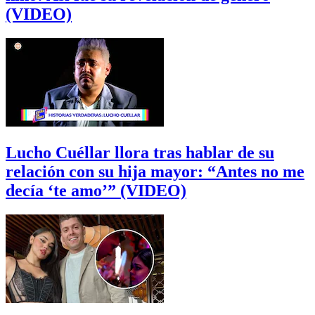
(VIDEO)
Lucho Cuéllar llora tras hablar de su
relación con su hija mayor: “Antes no me
decía ‘te amo’” (VIDEO)