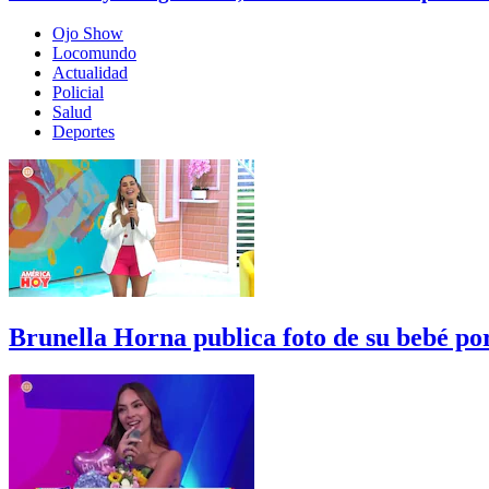
Ojo Show
Locomundo
Actualidad
Policial
Salud
Deportes
Brunella Horna publica foto de su bebé p