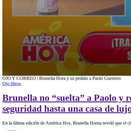
0
OJO Y CORREO | Brunella Hora y su pedido a Paolo Guerrero
seconds
Ojo Show
of
2
Brunella no “suelta” a Paolo y 
minutes,
36
seconds
Volume
seguridad hasta una casa de luj
90%
En la última edición de América Hoy, Brunella Horna reveló que el clu