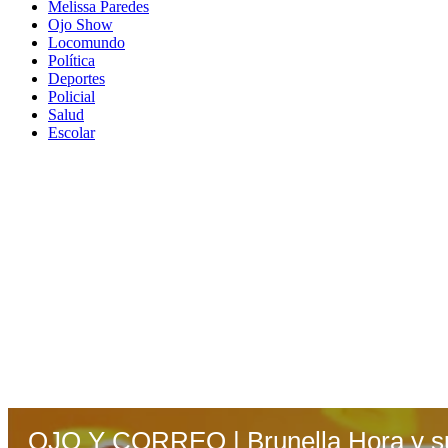
Melissa Paredes
Ojo Show
Locomundo
Política
Deportes
Policial
Salud
Escolar
OJO Y CORREO | Brunella Hora y su