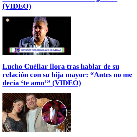
(VIDEO)
Lucho Cuéllar llora tras hablar de su
relación con su hija mayor: “Antes no me
decía ‘te amo’” (VIDEO)