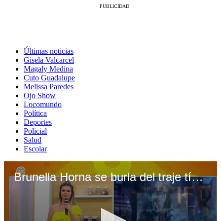
Últimas noticias
Gisela Valcarcel
Magaly Medina
Cuto Guadalupe
Melissa Paredes
Ojo Show
Locomundo
Política
Deportes
Policial
Salud
Escolar
Brunella Horna se burla del traje típico de Miss Puerto Rico