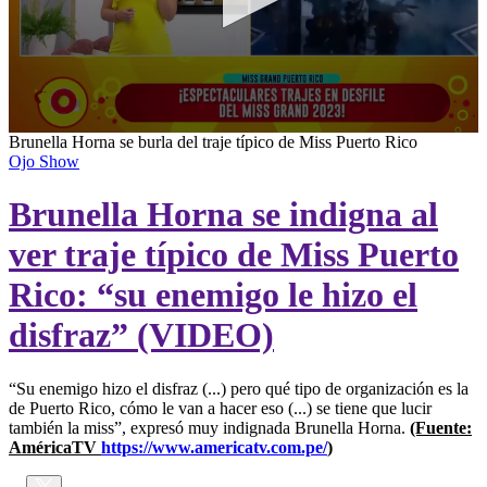
0
Brunella Horna se burla del traje típico de Miss Puerto Rico
seconds
Ojo Show
of
5
Brunella Horna se indigna al
minutes,
8
seconds
ver traje típico de Miss Puerto
Rico: “su enemigo le hizo el
disfraz” (VIDEO)
“Su enemigo hizo el disfraz (...) pero qué tipo de organización es la
de Puerto Rico, cómo le van a hacer eso (...) se tiene que lucir
también la miss”, expresó muy indignada Brunella Horna.
(Fuente:
AméricaTV
https://www.americatv.com.pe/
)