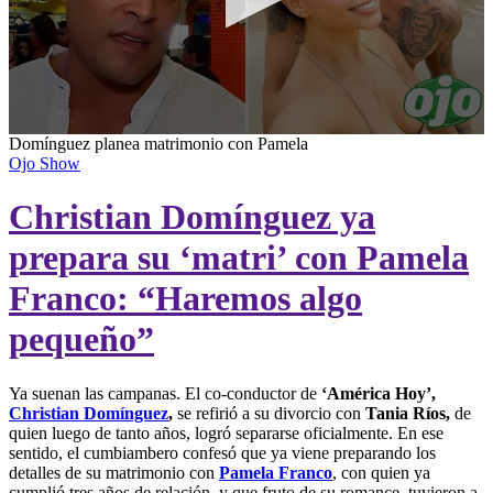
0
Domínguez planea matrimonio con Pamela
seconds
Ojo Show
of
2
Christian Domínguez ya
minutes,
12
seconds
prepara su ‘matri’ con Pamela
Franco: “Haremos algo
pequeño”
Ya suenan las campanas. El co-conductor de
‘América Hoy’,
Christian Domínguez
,
se refirió a su divorcio con
Tania Ríos,
de
quien luego de tanto años, logró separarse oficialmente. En ese
sentido, el cumbiambero confesó que ya viene preparando los
detalles de su matrimonio con
Pamela Franco
, con quien ya
cumplió tres años de relación, y que fruto de su romance, tuvieron a