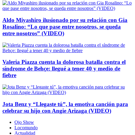
Aldo Miyashiro ilusionado por su relación con Gia
Rosalino: “Lo que pase entre nosotros, se queda
entre nosotros” (VIDEO)
Valeria Piazza cuenta la dolorosa batalla contra el
síndrome de Behçe: llegué a tener 40 y medio de
fiebre
Jota Benz y “Llegaste tú”, la emotiva canción para
celebrar su hijo con Angie Arizaga (VIDEO)
Ojo Show
Locomundo
Actualidad