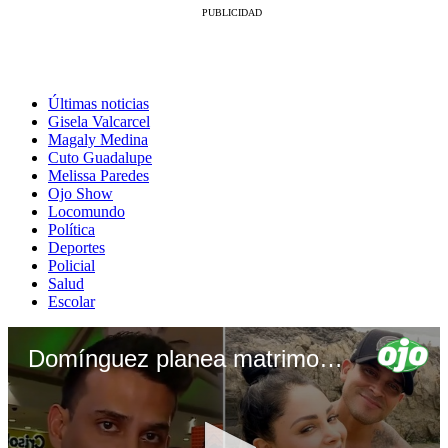
Últimas noticias
Gisela Valcarcel
Magaly Medina
Cuto Guadalupe
Melissa Paredes
Ojo Show
Locomundo
Política
Deportes
Policial
Salud
Escolar
Domínguez planea matrimonio con Pamela