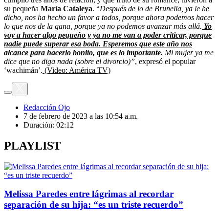
su pequeña
María Cataleya
. “
Después de lo de Brunella, ya le he
dicho, nos ha hecho un favor a todos, porque ahora podemos hacer
lo que nos de la gana, porque ya no podemos avanzar más allá.
Yo
voy a hacer algo pequeño y ya no me van a poder criticar, porque
nadie puede superar esa boda. Esperemos que este año nos
alcance para hacerlo bonito, que es lo importante.
Mi mujer ya me
dice que no diga nada (sobre el divorcio)”
, expresó el popular
‘wachimán’.
(Video: América TV)
Redacción Ojo
7 de febrero de 2023 a las 10:54 a.m.
Duración:
02:12
PLAYLIST
Melissa Paredes entre lágrimas al recordar
separación de su hija: “es un triste recuerdo”