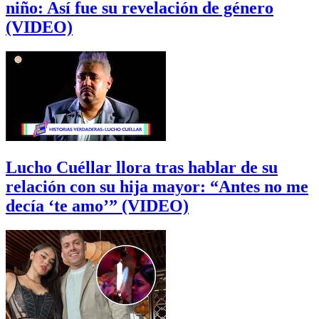
niño: Así fue su revelación de género
(VIDEO)
Lucho Cuéllar llora tras hablar de su
relación con su hija mayor: “Antes no me
decía ‘te amo’” (VIDEO)