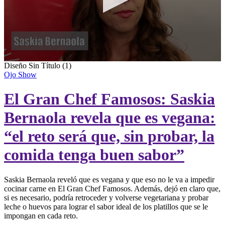
0
Diseño Sin Título (1)
seconds
Ojo Show
of
1
El Gran Chef Famosos: Saskia
minute,
32
seconds
Bernaola revela que es vegana:
“el reto será que, sin probar, la
comida tenga buen sabor”
Saskia Bernaola reveló que es vegana y que eso no le va a impedir
cocinar carne en El Gran Chef Famosos. Además, dejó en claro que,
si es necesario, podría retroceder y volverse vegetariana y probar
leche o huevos para lograr el sabor ideal de los platillos que se le
impongan en cada reto.