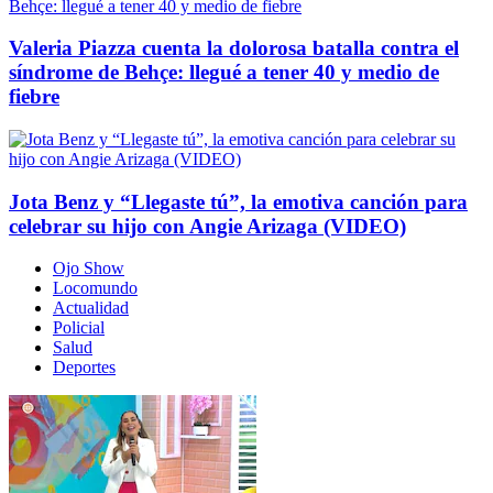
Valeria Piazza cuenta la dolorosa batalla contra el
síndrome de Behçe: llegué a tener 40 y medio de
fiebre
Jota Benz y “Llegaste tú”, la emotiva canción para
celebrar su hijo con Angie Arizaga (VIDEO)
Ojo Show
Locomundo
Actualidad
Policial
Salud
Deportes