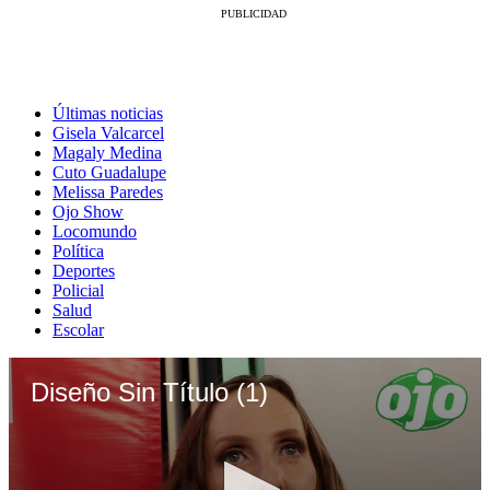
Últimas noticias
Gisela Valcarcel
Magaly Medina
Cuto Guadalupe
Melissa Paredes
Ojo Show
Locomundo
Política
Deportes
Policial
Salud
Escolar
Diseño Sin Título (1)