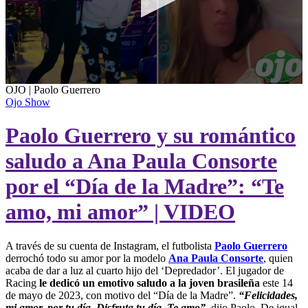
0
OJO | Paolo Guerrero
seconds
Ojo Show
of
6
Paolo Guerrero y su romántico
seconds
saludo a Ana Paula Consorte
por el “Día de la Madre”: “Te
amo, mi amor” | VIDEO
A través de su cuenta de Instagram, el futbolista
Paolo Guerrero
derrochó todo su amor por la modelo
Ana Paula Consorte
, quien
acaba de dar a luz al cuarto hijo del ‘Depredador’. El jugador de
Racing
le dedicó un emotivo saludo a la joven brasileña
este 14
de mayo de 2023, con motivo del “Día de la Madre”.
“Felicidades,
mi amor, por tu día. Disfruta tu día. Te amo”,
dijo Paolo. De igual