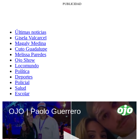
Últimas noticias
Gisela Valcarcel
Magaly Medina
Cuto Guadalupe
Melissa Paredes
Ojo Show
Locomundo
Política
Deportes
Policial
Salud
Escolar
OJO | Paolo Guerrero