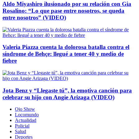
Aldo Miyashiro ilusionado por su relación con Gia
Rosalino: “Lo que pase entre nosotros, se queda
entre nosotros” (VIDEO)
Valeria Piazza cuenta la dolorosa batalla contra el
síndrome de Behçe: llegué a tener 40 y medio de
fiebre
Jota Benz y “Llegaste tú”, la emotiva canción para
celebrar su hijo con Angie Arizaga (VIDEO)
Ojo Show
Locomundo
Actualidad
Policial
Salud
Deportes