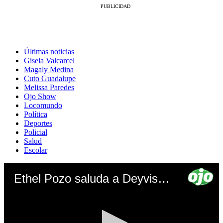
Últimas noticias
Gisela Valcarcel
Magaly Medina
Cuto Guadalupe
Melissa Paredes
Ojo Show
Locomundo
Política
Deportes
Policial
Salud
Escolar
Ethel Pozo saluda a Deyvis Orosco