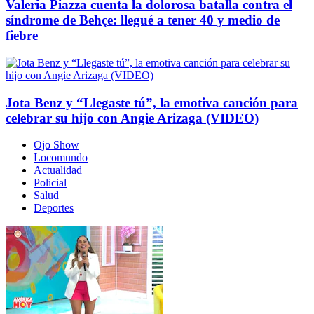
Valeria Piazza cuenta la dolorosa batalla contra el
síndrome de Behçe: llegué a tener 40 y medio de
fiebre
Jota Benz y “Llegaste tú”, la emotiva canción para
celebrar su hijo con Angie Arizaga (VIDEO)
Ojo Show
Locomundo
Actualidad
Policial
Salud
Deportes