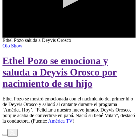
0
Ethel Pozo saluda a Deyvis Orosco
seconds
Ojo Show
of
0
Ethel Pozo se emociona y
seconds
saluda a Deyvis Orosco por
nacimiento de su hijo
Ethel Pozo se mostró emocionada con el nacimiento del primer hijo
de Deyvis Orosco y saludó al cantante durante el programa
‘América Hoy’. “Felicitar a nuestro nuevo jurado, Deyvis Orosco,
porque acaba de convertirse en papá. Nació su bebé Milan”, destacó
la conductora. (Fuente:
América TV
)