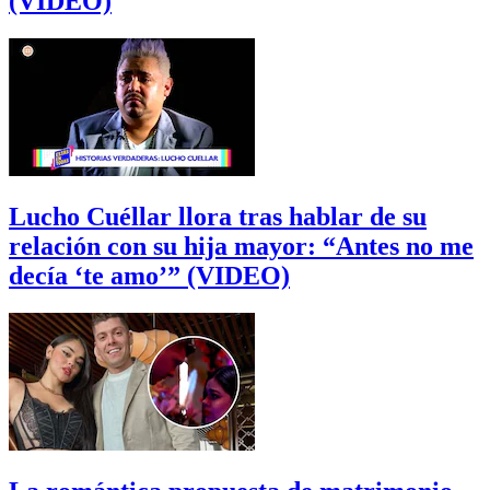
(VIDEO)
Lucho Cuéllar llora tras hablar de su
relación con su hija mayor: “Antes no me
decía ‘te amo’” (VIDEO)