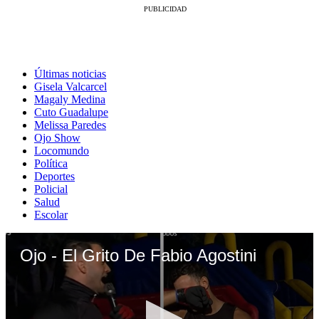
Últimas noticias
Gisela Valcarcel
Magaly Medina
Cuto Guadalupe
Melissa Paredes
Ojo Show
Locomundo
Política
Deportes
Policial
Salud
Escolar
Ojo - El Grito De Fabio Agostini