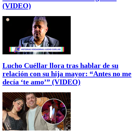
(VIDEO)
Lucho Cuéllar llora tras hablar de su
relación con su hija mayor: “Antes no me
decía ‘te amo’” (VIDEO)