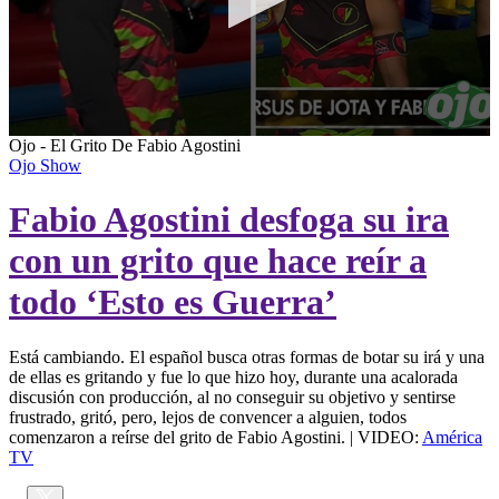
0
Ojo - El Grito De Fabio Agostini
seconds
Ojo Show
of
0
Fabio Agostini desfoga su ira
seconds
con un grito que hace reír a
todo ‘Esto es Guerra’
Está cambiando. El español busca otras formas de botar su irá y una
de ellas es gritando y fue lo que hizo hoy, durante una acalorada
discusión con producción, al no conseguir su objetivo y sentirse
frustrado, gritó, pero, lejos de convencer a alguien, todos
comenzaron a reírse del grito de Fabio Agostini. | VIDEO:
América
TV