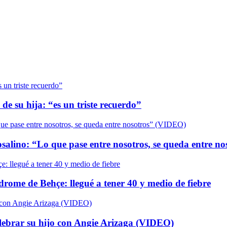
de su hija: “es un triste recuerdo”
salino: “Lo que pase entre nosotros, se queda entre n
ndrome de Behçe: llegué a tener 40 y medio de fiebre
elebrar su hijo con Angie Arizaga (VIDEO)