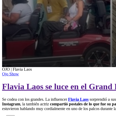
0
OJO | Flavia Laos
seconds
Ojo Show
of
33
Flavia Laos se luce en el Gran
seconds
Volume
90%
Se codea con los grandes. La influencer
Flavia Laos
sorprendió a sus
Instagram
, la también actriz
compartió postales de lo que fue su pa
estuvieron hablando muy cordialmente en uno de los palcos durante la