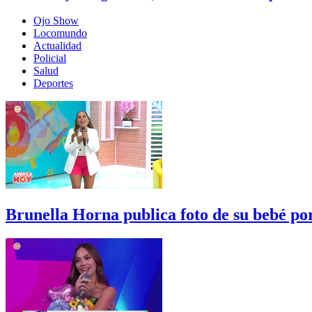
Ojo Show
Locomundo
Actualidad
Policial
Salud
Deportes
Brunella Horna publica foto de su bebé p