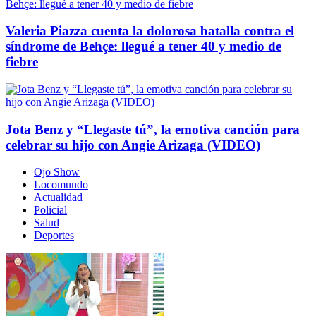
Valeria Piazza cuenta la dolorosa batalla contra el
síndrome de Behçe: llegué a tener 40 y medio de
fiebre
Jota Benz y “Llegaste tú”, la emotiva canción para
celebrar su hijo con Angie Arizaga (VIDEO)
Ojo Show
Locomundo
Actualidad
Policial
Salud
Deportes