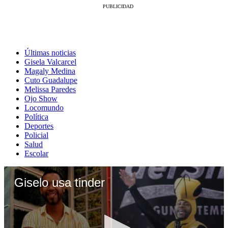
Últimas noticias
Gisela Valcarcel
Magaly Medina
Cuto Guadalupe
Melissa Paredes
Ojo Show
Locomundo
Política
Deportes
Policial
Salud
Escolar
Giselo usa tinder