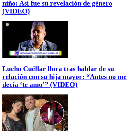
niño: Así fue su revelación de género
(VIDEO)
Lucho Cuéllar llora tras hablar de su
relación con su hija mayor: “Antes no me
decía ‘te amo’” (VIDEO)