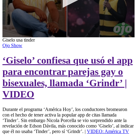
0
Giselo usa tinder
seconds
Ojo Show
of
0
‘Giselo’ confiesa que usó el app
seconds
para encontrar parejas gay o
bisexuales, llamada ‘Grindr’ |
VIDEO
Durante el programa ‘América Hoy’, los conductores bromearon
con el hecho de tener activa la popular app de citas llamada
‘Tinder’. Sin embargo Nicola Porcella se vio sorprendido ante la
revelación de Edson Dávila, más conocido como ‘Giselo’, al indicar
que él no usaba ‘Tinder’, pero sí ‘Grindr’. |
VIDEO: América TV