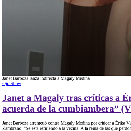
0
Janet Barboza lanza indirecta a Magaly Medina
seconds
Ojo Show
of
1
Janet a Magaly tras críticas a Ér
minute,
17
seconds
Volume
acuerda de la cumbiambera” (
90%
Janet Barboza arremetió contra Magaly Medina por criticar a Érika Vil
Zambrano. “Se está refiriendo a la vecina. A la reina de las que per