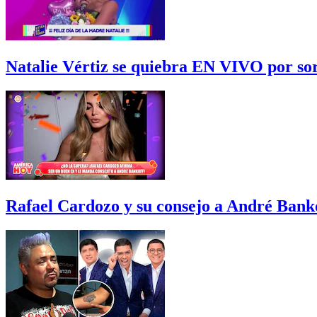
Natalie Vértiz se quiebra EN VIVO por sor
Rafael Cardozo y su consejo a André Bank