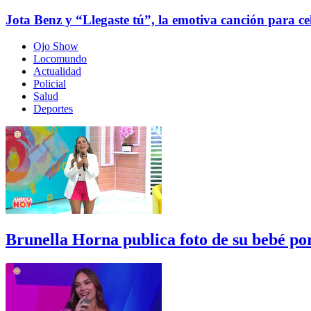
Jota Benz y “Llegaste tú”, la emotiva canción para c
Ojo Show
Locomundo
Actualidad
Policial
Salud
Deportes
Brunella Horna publica foto de su bebé p