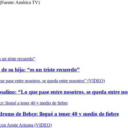
. (Fuente: América TV)
de su hija: “es un triste recuerdo”
salino: “Lo que pase entre nosotros, se queda entre n
ndrome de Behçe: llegué a tener 40 y medio de fiebre