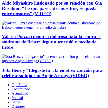
Aldo Miyashiro ilusionado por su relación con Gia
Rosalino: “Lo que pase entre nosotros, se queda
entre nosotros” (VIDEO)
Valeria Piazza cuenta la dolorosa batalla contra el
síndrome de Behçe: llegué a tener 40 y medio de
fiebre
Jota Benz y “Llegaste tú”, la emotiva canción para
celebrar su hijo con Angie Arizaga (VIDEO)
Ojo Show
Locomundo
Actualidad
Policial
Salud
Deportes