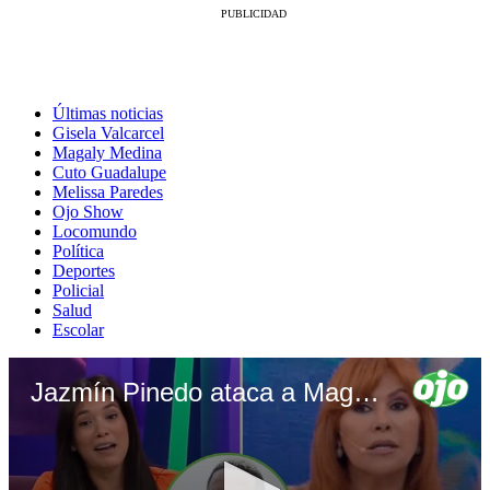
Últimas noticias
Gisela Valcarcel
Magaly Medina
Cuto Guadalupe
Melissa Paredes
Ojo Show
Locomundo
Política
Deportes
Policial
Salud
Escolar
Jazmín Pinedo ataca a Magaly Medina