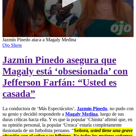
0
Jazmín Pinedo ataca a Magaly Medina
seconds
Ojo Show
of
1
Jazmín Pinedo asegura que
minute,
5
seconds
Magaly está ‘obsesionada’ con
Jefferson Farfán: “Usted es
casada”
La conductora de ‘Más Espectáculos’,
Jazmín Pinedo
, no pudo con
su genio y decidió responderle a
Magaly Medina
, luego de sus
duras críticas hacia ella. Y es que la popular ‘Chinita’ afirmó que, en
su opinión personal, la popular ‘Urraca’ estaría completamente
ilusionada de un futbolista peruano. “
Señora, usted tiene una grave
obsesión con el señor y su billetera. No todas las mujeres soñamos