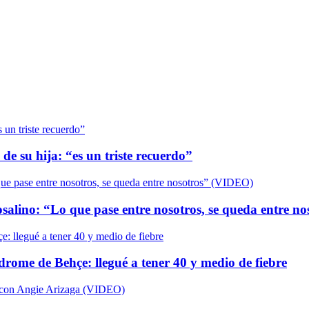
de su hija: “es un triste recuerdo”
salino: “Lo que pase entre nosotros, se queda entre n
ndrome de Behçe: llegué a tener 40 y medio de fiebre