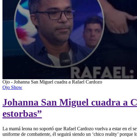
0
Ojo - Johanna San Miguel cuadra a Rafael Cardozo
seconds
Ojo Show
of
1
Johanna San Miguel cuadra a Ca
minute,
32
seconds
Volume
estorbas”
90%
La mamá leona no soportó que Rafael Cardozo vuelva a estar en el set 
uniforme de combatiente, él seguirá siendo un ‘chico reality’ porque