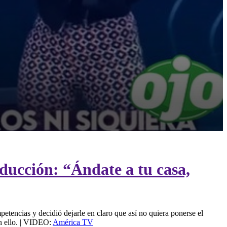
ducción: “Ándate a tu casa,
etencias y decidió dejarle en claro que así no quiera ponerse el
en ello. | VIDEO:
América TV