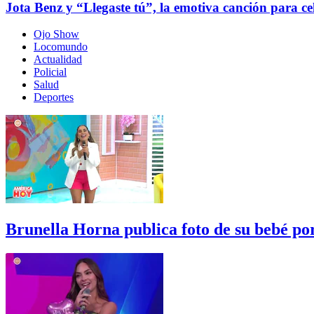
Jota Benz y “Llegaste tú”, la emotiva canción para c
Ojo Show
Locomundo
Actualidad
Policial
Salud
Deportes
Brunella Horna publica foto de su bebé p