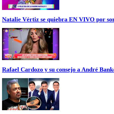
Natalie Vértiz se quiebra EN VIVO por sor
Rafael Cardozo y su consejo a André Bank