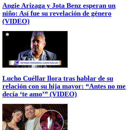
Angie Arizaga y Jota Benz esperan un
niño: Así fue su revelación de género
(VIDEO)
Lucho Cuéllar llora tras hablar de su
relación con su hija mayor: “Antes no me
decía ‘te amo’” (VIDEO)