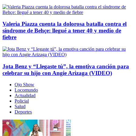
Valeria Piazza cuenta la dolorosa batalla contra el
síndrome de Behçe: llegué a tener 40 y medio de
fiebre
Jota Benz y “Llegaste tú”, la emotiva canción para
celebrar su hijo con Angie Arizaga (VIDEO)
Ojo Show
Locomundo
Actualidad
Policial
Salud
Deportes