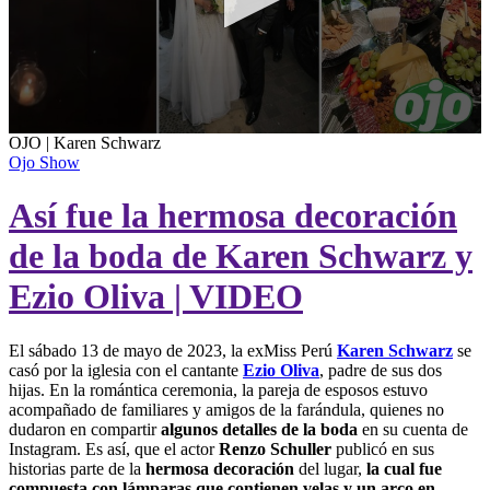
0
OJO | Karen Schwarz
seconds
Ojo Show
of
21
Así fue la hermosa decoración
seconds
de la boda de Karen Schwarz y
Ezio Oliva | VIDEO
El sábado 13 de mayo de 2023, la exMiss Perú
Karen Schwarz
se
casó por la iglesia con el cantante
Ezio Oliva
, padre de sus dos
hijas. En la romántica ceremonia, la pareja de esposos estuvo
acompañado de familiares y amigos de la farándula, quienes no
dudaron en compartir
algunos detalles de la boda
en su cuenta de
Instagram. Es así, que el actor
Renzo Schuller
publicó en sus
historias parte de la
hermosa decoración
del lugar,
la cual fue
compuesta con lámparas que contienen velas y un arco en