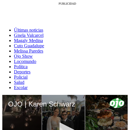
Últimas noticias
Gisela Valcarcel
Magaly Medina
Cuto Guadalupe
Melissa Paredes
Ojo Show
Locomundo
Política
Deportes
Policial
Salud
Escolar
OJO | Karen Schwarz