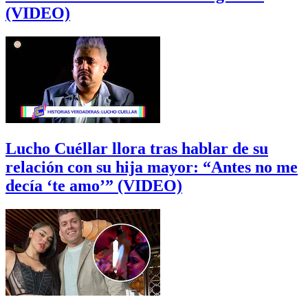
(VIDEO)
Lucho Cuéllar llora tras hablar de su
relación con su hija mayor: “Antes no me
decía ‘te amo’” (VIDEO)