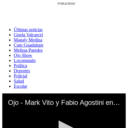
Últimas noticias
Gisela Valcarcel
Magaly Medina
Cuto Guadalupe
Melissa Paredes
Ojo Show
Locomundo
Política
Deportes
Policial
Salud
Escolar
Ojo - Mark Vito y Fabio Agostini entrenan juntos