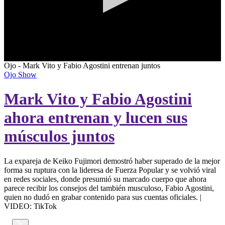
0
Ojo - Mark Vito y Fabio Agostini entrenan juntos
seconds
Ojo Show
of
0
Mark Vito y Fabio Agostini
seconds
ahora entrenan y lucen sus
músculos juntos
La expareja de Keiko Fujimori demostró haber superado de la mejor
forma su ruptura con la lideresa de Fuerza Popular y se volvió viral
en redes sociales, donde presumió su marcado cuerpo que ahora
parece recibir los consejos del también musculoso, Fabio Agostini,
quien no dudó en grabar contenido para sus cuentas oficiales. |
VIDEO: TikTok