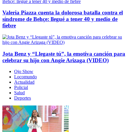
Valeria Piazza cuenta la dolorosa batalla contra el
síndrome de Behçe: llegué a tener 40 y medio de
fiebre
Jota Benz y “Llegaste tú”, la emotiva canción para
celebrar su hijo con Angie Arizaga (VIDEO)
Ojo Show
Locomundo
Actualidad
Policial
Salud
Deportes