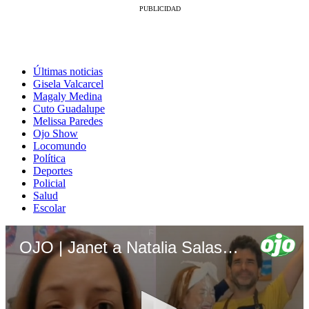
Últimas noticias
Gisela Valcarcel
Magaly Medina
Cuto Guadalupe
Melissa Paredes
Ojo Show
Locomundo
Política
Deportes
Policial
Salud
Escolar
OJO | Janet a Natalia Salas - Usas a Sergio para generar dinero en las redes