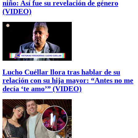
niño: Así fue su revelación de género
(VIDEO)
Lucho Cuéllar llora tras hablar de su
relación con su hija mayor: “Antes no me
decía ‘te amo’” (VIDEO)