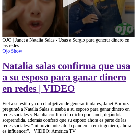
0
OJO | Janet a Natalia Salas - Usas a Sergio para generar dinero en
seconds
las redes
of
Ojo Show
2
minutes,
Natalia salas confirma que usa
10
seconds
a su esposo para ganar dinero
en redes | VIDEO
Fiel a su estilo y con el objetivo de generar titulares, Janet Barboza
preguntó a Natalia Salas si usaba a su esposo para ganar dinero en
redes sociales y Natalia confirmó lo dicho por Janet, dejándola
sorprendida, además confesó que su esposo ahora es parte de las
redes sociales: “mi novio antes de la pandemia era ingeniero, ahora
es influencer”. | VIDEO: América TV