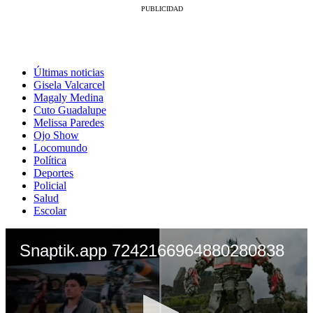
Últimas noticias
Gisela Valcarcel
Magaly Medina
Cuto Guadalupe
Melissa Paredes
Ojo Show
Locomundo
Política
Deportes
Policial
Salud
Escolar
Snaptik.app 7242166964880280838