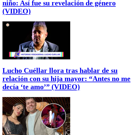
niño: Así fue su revelación de género
(VIDEO)
Lucho Cuéllar llora tras hablar de su
relación con su hija mayor: “Antes no me
decía ‘te amo’” (VIDEO)