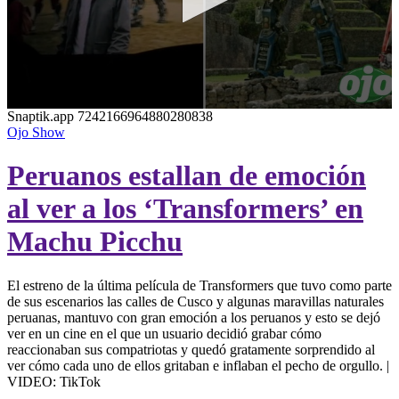
0
Snaptik.app 7242166964880280838
seconds
Ojo Show
of
49
Peruanos estallan de emoción
seconds
al ver a los ‘Transformers’ en
Machu Picchu
El estreno de la última película de Transformers que tuvo como parte
de sus escenarios las calles de Cusco y algunas maravillas naturales
peruanas, mantuvo con gran emoción a los peruanos y esto se dejó
ver en un cine en el que un usuario decidió grabar cómo
reaccionaban sus compatriotas y quedó gratamente sorprendido al
ver cómo cada uno de ellos gritaban e inflaban el pecho de orgullo. |
VIDEO: TikTok