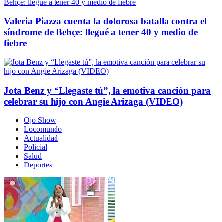
Valeria Piazza cuenta la dolorosa batalla contra el
síndrome de Behçe: llegué a tener 40 y medio de
fiebre
Jota Benz y “Llegaste tú”, la emotiva canción para
celebrar su hijo con Angie Arizaga (VIDEO)
Ojo Show
Locomundo
Actualidad
Policial
Salud
Deportes