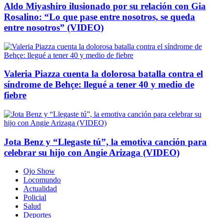
Aldo Miyashiro ilusionado por su relación con Gia
Rosalino: “Lo que pase entre nosotros, se queda
entre nosotros” (VIDEO)
Valeria Piazza cuenta la dolorosa batalla contra el
síndrome de Behçe: llegué a tener 40 y medio de
fiebre
Jota Benz y “Llegaste tú”, la emotiva canción para
celebrar su hijo con Angie Arizaga (VIDEO)
Ojo Show
Locomundo
Actualidad
Policial
Salud
Deportes