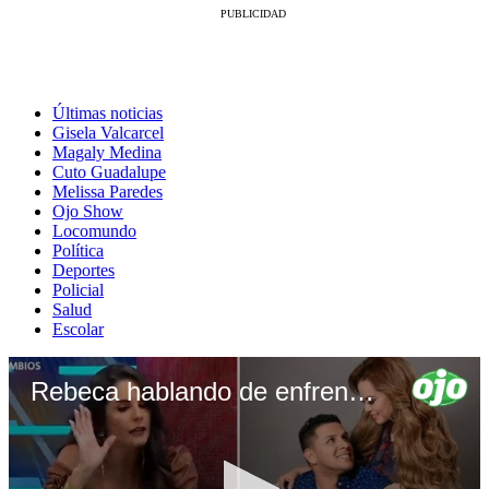
Últimas noticias
Gisela Valcarcel
Magaly Medina
Cuto Guadalupe
Melissa Paredes
Ojo Show
Locomundo
Política
Deportes
Policial
Salud
Escolar
Rebeca hablando de enfrentamiento entre Flor y Néstor