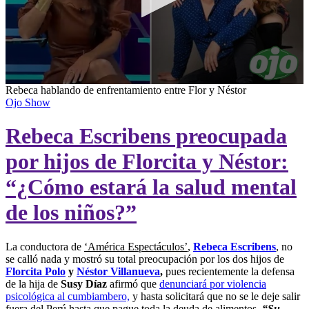
0
Rebeca hablando de enfrentamiento entre Flor y Néstor
seconds
Ojo Show
of
4
Rebeca Escribens preocupada
minutes,
34
seconds
por hijos de Florcita y Néstor:
“¿Cómo estará la salud mental
de los niños?”
La conductora de
‘América Espectáculos’
,
Rebeca Escribens
, no
se calló nada y mostró su total preocupación por los dos hijos de
Florcita Polo
y
Néstor Villanueva
,
pues recientemente la defensa
de la hija de
Susy Díaz
afirmó que
denunciará por violencia
psicológica al cumbiambero,
y hasta solicitará que no se le deje salir
fuera del Perú hasta que pague toda la deuda de alimentos.
“Su