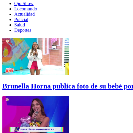
Ojo Show
Locomundo
Actualidad
Policial
Salud
Deportes
Brunella Horna publica foto de su bebé p