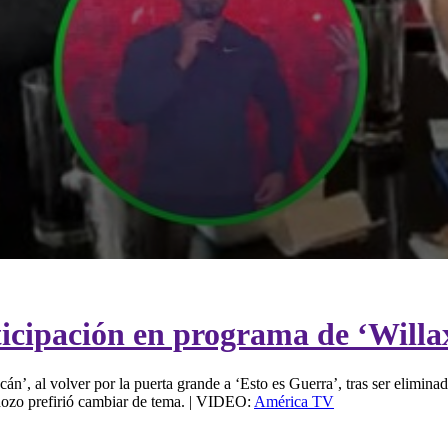
icipación en programa de ‘Willax
cán’, al volver por la puerta grande a ‘Esto es Guerra’, tras ser elimin
dozo prefirió cambiar de tema. | VIDEO:
América TV