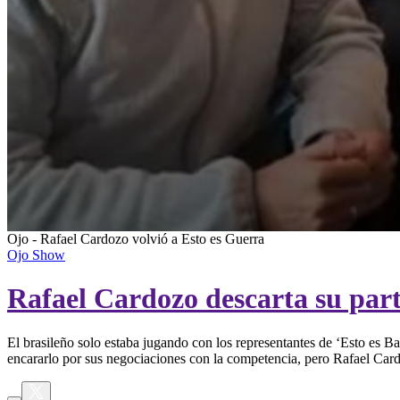
0
Ojo - Rafael Cardozo volvió a Esto es Guerra
seconds
Ojo Show
of
0
Rafael Cardozo descarta su part
seconds
Volume
90%
El brasileño solo estaba jugando con los representantes de ‘Esto es Ba
encararlo por sus negociaciones con la competencia, pero Rafael Car