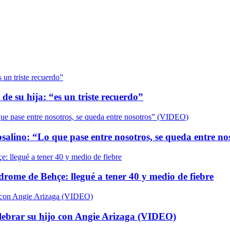
de su hija: “es un triste recuerdo”
salino: “Lo que pase entre nosotros, se queda entre n
ndrome de Behçe: llegué a tener 40 y medio de fiebre
elebrar su hijo con Angie Arizaga (VIDEO)