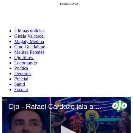
Últimas noticias
Gisela Valcarcel
Magaly Medina
Cuto Guadalupe
Melissa Paredes
Ojo Show
Locomundo
Política
Deportes
Policial
Salud
Escolar
Ojo - Rafael Cardozo jala a Alejandra Baigorria con una correa de perro