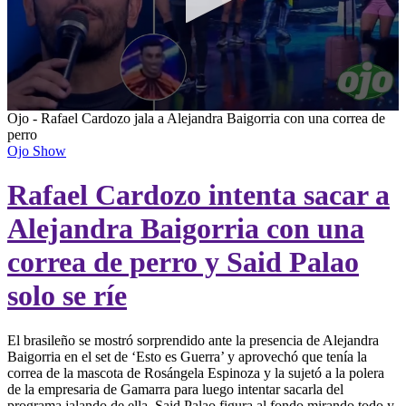
0
Ojo - Rafael Cardozo jala a Alejandra Baigorria con una correa de
seconds
perro
of
Ojo Show
46
seconds
Rafael Cardozo intenta sacar a
Alejandra Baigorria con una
correa de perro y Said Palao
solo se ríe
El brasileño se mostró sorprendido ante la presencia de Alejandra
Baigorria en el set de ‘Esto es Guerra’ y aprovechó que tenía la
correa de la mascota de Rosángela Espinoza y la sujetó a la polera
de la empresaria de Gamarra para luego intentar sacarla del
programa jalando de ella. Said Palao figura al fondo mirando todo y