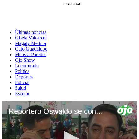
Últimas noticias
Gisela Valcarcel
Magaly Medina
Cuto Guadalupe
Melissa Paredes
Ojo Show
Locomundo
Política
Deportes
Policial
Salud
Escolar
Reportero Oswaldo se conmueve al hablar de su mamá que vive en Chile