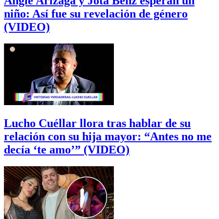
Angie Arizaga y Jota Benz esperan un
niño: Así fue su revelación de género
(VIDEO)
Lucho Cuéllar llora tras hablar de su
relación con su hija mayor: “Antes no me
decía ‘te amo’” (VIDEO)