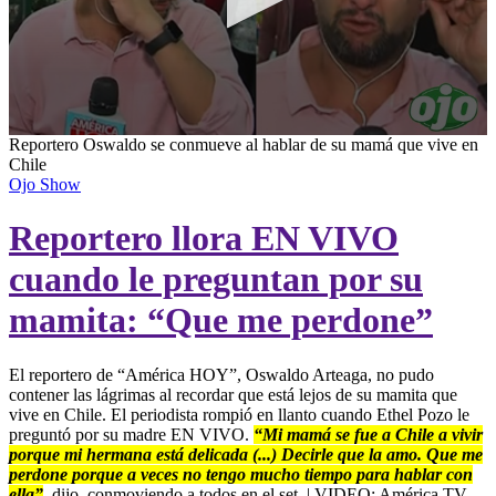
0
Reportero Oswaldo se conmueve al hablar de su mamá que vive en
seconds
Chile
of
Ojo Show
4
minutes,
Reportero llora EN VIVO
29
seconds
cuando le preguntan por su
mamita: “Que me perdone”
El reportero de “América HOY”, Oswaldo Arteaga, no pudo
contener las lágrimas al recordar que está lejos de su mamita que
vive en Chile. El periodista rompió en llanto cuando Ethel Pozo le
preguntó por su madre EN VIVO.
“Mi mamá se fue a Chile a vivir
porque mi hermana está delicada (...) Decirle que la amo. Que me
perdone porque a veces no tengo mucho tiempo para hablar con
ella”
, dijo, conmoviendo a todos en el set. | VIDEO: América TV