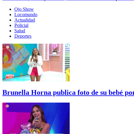
Ojo Show
Locomundo
Actualidad
Policial
Salud
Deportes
Brunella Horna publica foto de su bebé p