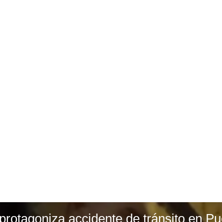
otagoniza accidente de tránsito en Pu