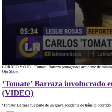
0
CORREO Y OJO | ‘Tomate’ Barraza protagoniza accidente de tránsit
seconds
Ojo Show
of
6
‘Tomate’ Barraza involucrado en
minutes,
21
seconds
Volume
(VIDEO)
90%
‘Tomate’ Barraza fue parte de un grave accidente de tránsito ocurrido