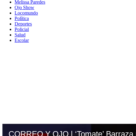
Melissa Paredes
Ojo Show
Locomundo
Política
Deportes
Policial
Salud
Escolar
CORREO Y OJO | ‘Tomate’ Barraza pr