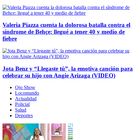
Valeria Piazza cuenta la dolorosa batalla contra el
síndrome de Behçe: llegué a tener 40 y medio de
fiebre
Jota Benz y “Llegaste tú”, la emotiva canción para
celebrar su hijo con Angie Arizaga (VIDEO)
Ojo Show
Locomundo
Actualidad
Policial
Salud
Deportes