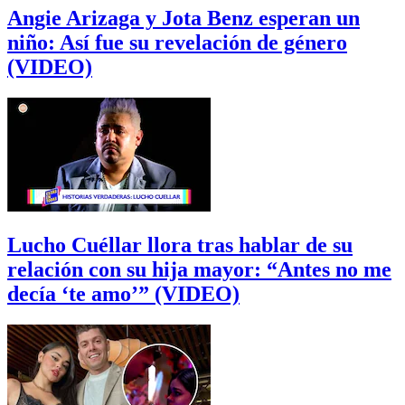
Angie Arizaga y Jota Benz esperan un
niño: Así fue su revelación de género
(VIDEO)
Lucho Cuéllar llora tras hablar de su
relación con su hija mayor: “Antes no me
decía ‘te amo’” (VIDEO)