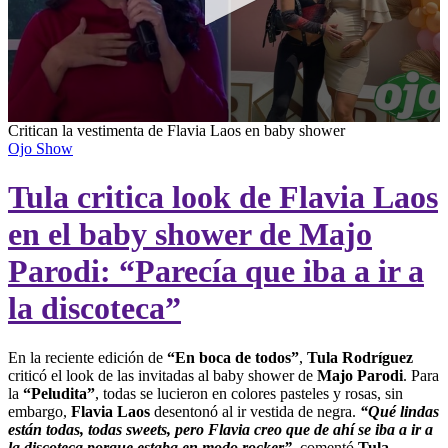
0
Critican la vestimenta de Flavia Laos en baby shower
seconds
Ojo Show
of
0
Tula critica look de Flavia Laos
seconds
en el baby shower de Majo
Parodi: “Parecía que iba a ir a
la discoteca”
En la reciente edición de
“En boca de todos”
,
Tula Rodríguez
criticó el look de las invitadas al baby shower de
Majo Parodi
. Para
la
“Peludita”
, todas se lucieron en colores pasteles y rosas, sin
embargo,
Flavia Laos
desentonó al ir vestida de negra.
“Qué lindas
están todas, todas sweets, pero Flavia creo que de ahí se iba a ir a
la discoteca porque estaba en modo rocker”
, comentó
Tula