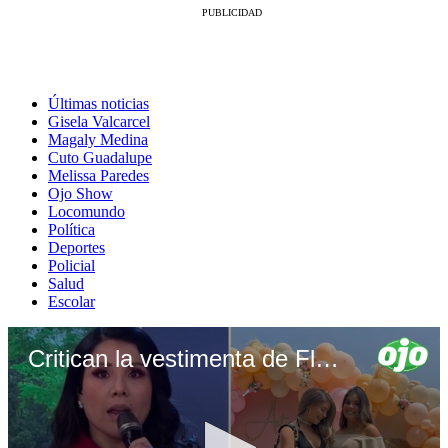
Últimas noticias
Gisela Valcarcel
Magaly Medina
Cuto Guadalupe
Melissa Paredes
Ojo Show
Locomundo
Política
Deportes
Policial
Salud
Escolar
Critican la vestimenta de Flavia Laos en baby shower