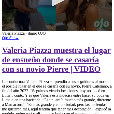
0
Valeria Piazza - diario OJO
seconds
Ojo Show
of
1
Valeria Piazza muestra el lugar
minute,
12
seconds
de ensueño donde se casaría
con su novio Pierre | VIDEO
La conductora Valeria Piazza sorprendió a sus seguidores al mostrar
el posible lugar en el que se casaría con su novio, Pierre Cateriano, a
fin del año 2022. “Seguimos viendo locaciones, hoy nos tocó en
Lima”, contó. Y es que Valeria está indecisa entre hacer su boda en
Lima o en una hacienda: “Es un jardín mucho más grande, diferente
a Mamacona”. “Es más grande y en la ciudad, pero las haciendas
me gustaron más, aquí tendría que tener más decoración”, explicó la
modelo, quien está realizando su boda con el conocido wedding