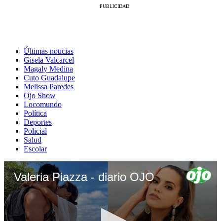
Últimas noticias
Gisela Valcarcel
Magaly Medina
Cuto Guadalupe
Melissa Paredes
Ojo Show
Locomundo
Política
Deportes
Policial
Salud
Escolar
Valeria Piazza - diario OJO