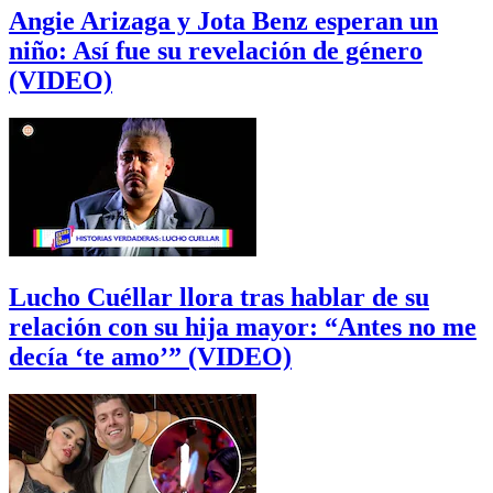
Angie Arizaga y Jota Benz esperan un
niño: Así fue su revelación de género
(VIDEO)
Lucho Cuéllar llora tras hablar de su
relación con su hija mayor: “Antes no me
decía ‘te amo’” (VIDEO)