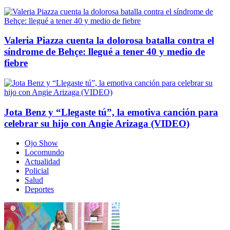
Valeria Piazza cuenta la dolorosa batalla contra el
síndrome de Behçe: llegué a tener 40 y medio de
fiebre
Jota Benz y “Llegaste tú”, la emotiva canción para
celebrar su hijo con Angie Arizaga (VIDEO)
Ojo Show
Locomundo
Actualidad
Policial
Salud
Deportes