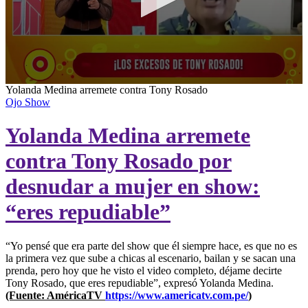
0
Yolanda Medina arremete contra Tony Rosado
seconds
Ojo Show
of
8
Yolanda Medina arremete
minutes,
39
seconds
contra Tony Rosado por
desnudar a mujer en show:
“eres repudiable”
“Yo pensé que era parte del show que él siempre hace, es que no es
la primera vez que sube a chicas al escenario, bailan y se sacan una
prenda, pero hoy que he visto el video completo, déjame decirte
Tony Rosado, que eres repudiable”, expresó Yolanda Medina.
(Fuente: AméricaTV
https://www.americatv.com.pe/
)