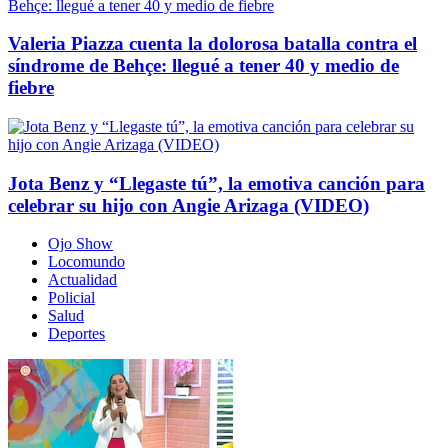
Valeria Piazza cuenta la dolorosa batalla contra el
síndrome de Behçe: llegué a tener 40 y medio de
fiebre
Jota Benz y “Llegaste tú”, la emotiva canción para
celebrar su hijo con Angie Arizaga (VIDEO)
Ojo Show
Locomundo
Actualidad
Policial
Salud
Deportes