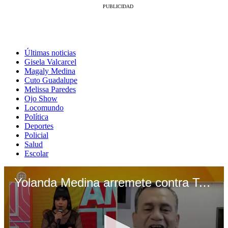
Últimas noticias
Gisela Valcarcel
Magaly Medina
Cuto Guadalupe
Melissa Paredes
Ojo Show
Locomundo
Política
Deportes
Policial
Salud
Escolar
Yolanda Medina arremete contra Tony Rosado