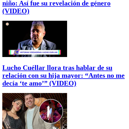
niño: Así fue su revelación de género
(VIDEO)
Lucho Cuéllar llora tras hablar de su
relación con su hija mayor: “Antes no me
decía ‘te amo’” (VIDEO)