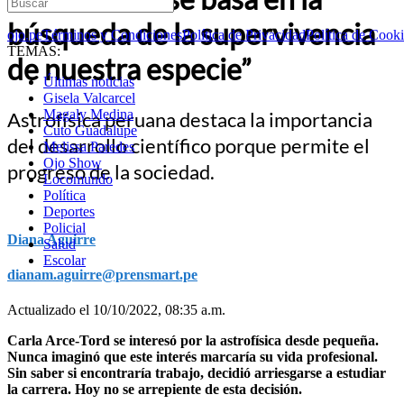
búsqueda de la supervivencia
ojo.pe
Términos y Condiciones
Política de Privacidad
Política de Cook
TEMAS:
de nuestra especie”
Últimas noticias
Gisela Valcarcel
Magaly Medina
Astrofísica peruana destaca la importancia
Cuto Guadalupe
del desarrollo científico porque permite el
Melissa Paredes
Ojo Show
progreso de la sociedad.
Locomundo
Política
Deportes
Policial
Diana Aguirre
Salud
Escolar
dianam.aguirre@prensmart.pe
Actualizado el 10/10/2022, 08:35 a.m.
Carla Arce-Tord se interesó por la astrofísica desde pequeña.
Nunca imaginó que este interés marcaría su vida profesional.
Sin saber si encontraría trabajo, decidió arriesgarse a estudiar
la carrera. Hoy no se arrepiente de esta decisión.