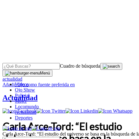
Cuadro de búsqueda
OJO
>
Menú
actualidad
Videos
Añadir
Ojo
como fuente preferida en
Ojo Show
Policial
Actualidad
Mujer
Locomundo
Actualidad
Deportes
Carla Arce-Tord: “El estudio
Carla Arce-Tord: “El estudio del universo se basa en la búsqueda de l
del universo se basa en la