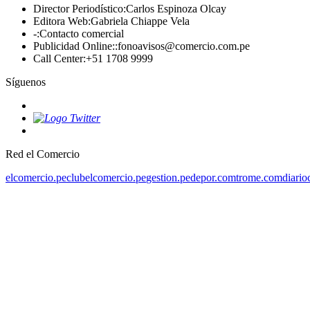
Director Periodístico
:
Carlos Espinoza Olcay
Editora Web
:
Gabriela Chiappe Vela
-
:
Contacto comercial
Publicidad Online:
:
fonoavisos@comercio.com.pe
Call Center
:
+51 1708 9999
Síguenos
Red el Comercio
elcomercio.pe
clubelcomercio.pe
gestion.pe
depor.com
trome.com
diario