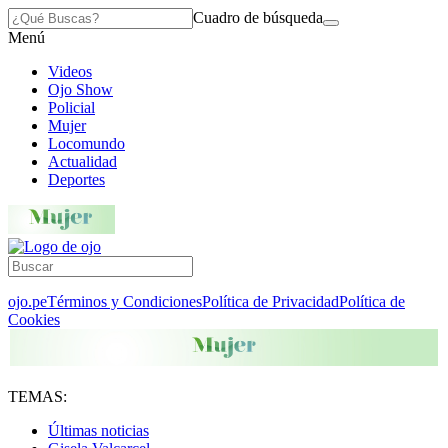
Cuadro de búsqueda
Menú
Videos
Ojo Show
Policial
Mujer
Locomundo
Actualidad
Deportes
ojo.pe
Términos y Condiciones
Política de Privacidad
Política de
Cookies
TEMAS:
Últimas noticias