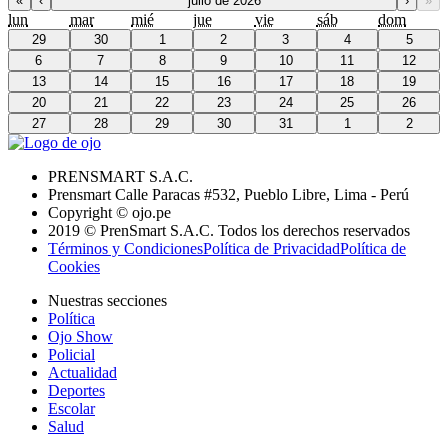
«
‹
julio de 2026
›
»
lun
mar
mié
jue
vie
sáb
dom
29
30
1
2
3
4
5
6
7
8
9
10
11
12
13
14
15
16
17
18
19
20
21
22
23
24
25
26
27
28
29
30
31
1
2
PRENSMART S.A.C.
Prensmart Calle Paracas #532, Pueblo Libre, Lima - Perú
Copyright © ojo.pe
2019 © PrenSmart S.A.C. Todos los derechos reservados
Términos y Condiciones
Política de Privacidad
Política de
Cookies
Nuestras secciones
Política
Ojo Show
Policial
Actualidad
Deportes
Escolar
Salud