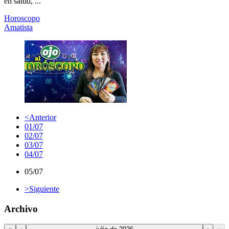
en salud, ...
Horoscopo
Amatista
<
Anterior
01/07
02/07
03/07
04/07
05/07
>
Siguiente
Archivo