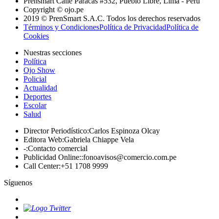
Prensmart Calle Paracas #532, Pueblo Libre, Lima - Perú
Copyright © ojo.pe
2019 © PrenSmart S.A.C. Todos los derechos reservados
Términos y Condiciones
Política de Privacidad
Política de
Cookies
Nuestras secciones
Política
Ojo Show
Policial
Actualidad
Deportes
Escolar
Salud
Director Periodístico
:
Carlos Espinoza Olcay
Editora Web
:
Gabriela Chiappe Vela
-
:
Contacto comercial
Publicidad Online:
:
fonoavisos@comercio.com.pe
Call Center
:
+51 1708 9999
Síguenos