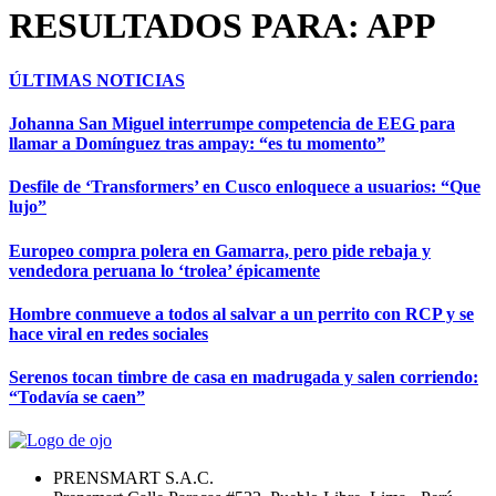
RESULTADOS PARA: APP
ÚLTIMAS NOTICIAS
Johanna San Miguel interrumpe competencia de EEG para
llamar a Domínguez tras ampay: “es tu momento”
Desfile de ‘Transformers’ en Cusco enloquece a usuarios: “Que
lujo”
Europeo compra polera en Gamarra, pero pide rebaja y
vendedora peruana lo ‘trolea’ épicamente
Hombre conmueve a todos al salvar a un perrito con RCP y se
hace viral en redes sociales
Serenos tocan timbre de casa en madrugada y salen corriendo:
“Todavía se caen”
PRENSMART S.A.C.