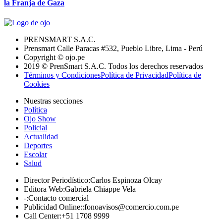
la Franja de Gaza
PRENSMART S.A.C.
Prensmart Calle Paracas #532, Pueblo Libre, Lima - Perú
Copyright © ojo.pe
2019 © PrenSmart S.A.C. Todos los derechos reservados
Términos y Condiciones
Política de Privacidad
Política de
Cookies
Nuestras secciones
Política
Ojo Show
Policial
Actualidad
Deportes
Escolar
Salud
Director Periodístico
:
Carlos Espinoza Olcay
Editora Web
:
Gabriela Chiappe Vela
-
:
Contacto comercial
Publicidad Online:
:
fonoavisos@comercio.com.pe
Call Center
:
+51 1708 9999