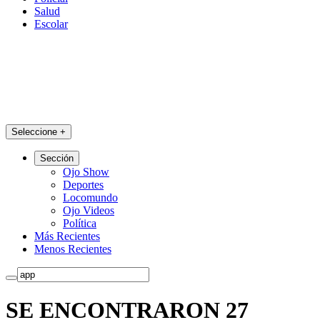
Salud
Escolar
Seleccione
+
Sección
Ojo Show
Deportes
Locomundo
Ojo Videos
Política
Más Recientes
Menos Recientes
SE ENCONTRARON 27