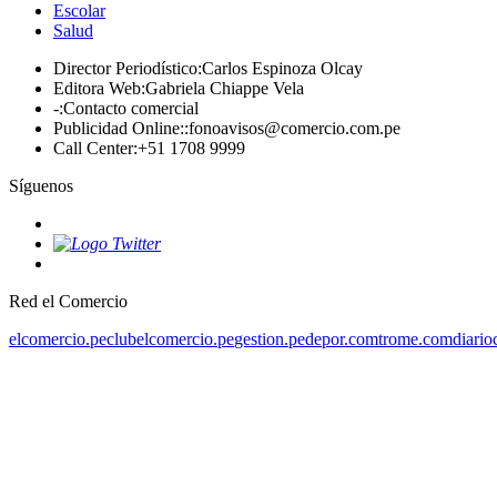
Escolar
Salud
Director Periodístico
:
Carlos Espinoza Olcay
Editora Web
:
Gabriela Chiappe Vela
-
:
Contacto comercial
Publicidad Online:
:
fonoavisos@comercio.com.pe
Call Center
:
+51 1708 9999
Síguenos
Red el Comercio
elcomercio.pe
clubelcomercio.pe
gestion.pe
depor.com
trome.com
diario