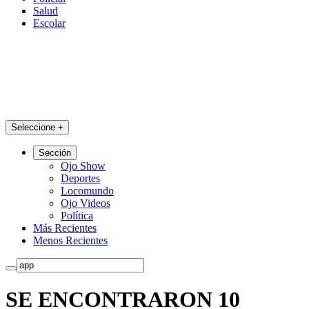
Salud
Escolar
Seleccione
+
Sección
Ojo Show
Deportes
Locomundo
Ojo Videos
Política
Más Recientes
Menos Recientes
SE ENCONTRARON 10