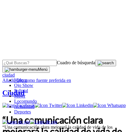
Cuadro de búsqueda
OJO
>
Menú
ciudad
Videos
Añadir
Ojo
como fuente preferida en
Ojo Show
Policial
Ciudad
Mujer
Locomundo
Actualidad
Deportes
“Una comunicación clara
“Una comunicación clara mejorará la calidad de vida de los
mejorará la calidad de vida de