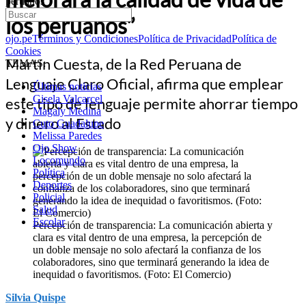
peruanos”
los peruanos”
ojo.pe
Términos y Condiciones
Política de Privacidad
Política de
Cookies
Martín Cuesta, de la Red Peruana de
TEMAS:
Lenguaje Claro Oficial, afirma que emplear
Últimas noticias
Gisela Valcarcel
este tipo de lenguaje permite ahorrar tiempo
Magaly Medina
y dinero al Estado
Cuto Guadalupe
Melissa Paredes
Ojo Show
Locomundo
Política
Deportes
Policial
Salud
Escolar
Percepción de transparencia: La comunicación abierta y
clara es vital dentro de una empresa, la percepción de
un doble mensaje no solo afectará la confianza de los
colaboradores, sino que terminará generando la idea de
inequidad o favoritismos. (Foto: El Comercio)
Silvia Quispe