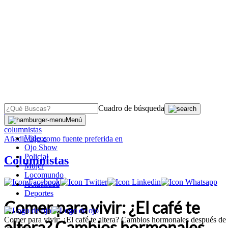
Cuadro de búsqueda
OJO
>
Menú
columnistas
Videos
Añadir
Ojo
como fuente preferida en
Ojo Show
Policial
Columnistas
Mujer
Locomundo
Actualidad
Deportes
Comer para vivir: ¿El café te
Comer para vivir: ¿El café te altera? Cambios hormonales después de
altera? Cambios hormonales