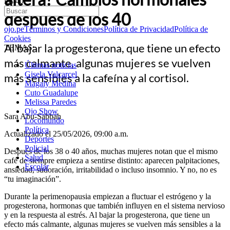
los 40
después de los 40
ojo.pe
Términos y Condiciones
Política de Privacidad
Política de
Cookies
Al bajar la progesterona, que tiene un efecto
TEMAS:
más calmante, algunas mujeres se vuelven
Últimas noticias
Gisela Valcarcel
más sensibles a la cafeína y al cortisol.
Magaly Medina
Cuto Guadalupe
Melissa Paredes
Ojo Show
Sara Abu-Sabbah
Locomundo
Política
Actualizado el 25/05/2026, 09:00 a.m.
Deportes
Policial
Después de los 38 o 40 años, muchas mujeres notan que el mismo
Salud
café de siempre empieza a sentirse distinto: aparecen palpitaciones,
Escolar
ansiedad, sudoración, irritabilidad o incluso insomnio. Y no, no es
“tu imaginación”.
Durante la perimenopausia empiezan a fluctuar el estrógeno y la
progesterona, hormonas que también influyen en el sistema nervioso
y en la respuesta al estrés. Al bajar la progesterona, que tiene un
efecto más calmante, algunas mujeres se vuelven más sensibles a la