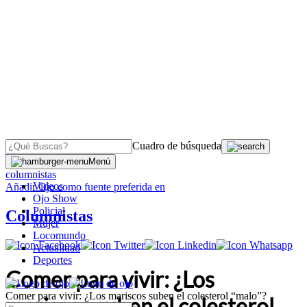
Cuadro de búsqueda
OJO
>
Menú
columnistas
Videos
Añadir
Ojo
como fuente preferida en
Ojo Show
Policial
Columnistas
Mujer
Locomundo
Actualidad
Deportes
Comer para vivir: ¿Los
Comer para vivir: ¿Los mariscos suben el colesterol “malo”?
mariscos suben el colesterol