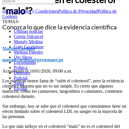
“malo”?
ojo.pe
Términos y Condiciones
Política de Privacidad
Política de
Cookies
TEMAS:
Conozca lo que dice la evidencia científica
Últimas noticias
Gisela Valcarcel
Magaly Medina
Cuto Guadalupe
Massiel Cardoza
Melissa Paredes
Ojo Show
massiel.cardoza@prensmart.pe
Locomundo
Política
Actualizado el 10/01/2026, 09:00 a.m.
Deportes
Policial
Los mariscos tienen fama de “subir el colesterol”, pero la evidencia
Salud
científica muestra que no es tan simple. Es cierto que algunos
Escolar
mariscos, como los camarones, langostinos o calamares, contienen
colesterol dietario.
Sin embargo, hoy se sabe que el colesterol que consumimos tiene un
efecto limitado sobre el colesterol LDL en sangre en la mayoría de
las personas.
Lo que más influye en el colesterol “malo” no es el colesterol del