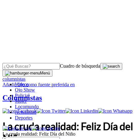
Cuadro de búsqueda
OJO
>
Menú
columnistas
Videos
Añadir
Ojo
como fuente preferida en
Ojo Show
Policial
Columnistas
Mujer
Locomundo
Actualidad
Deportes
La cruda realidad: Feliz Día del
La cruda realidad: Feliz Día del Niño
Niño