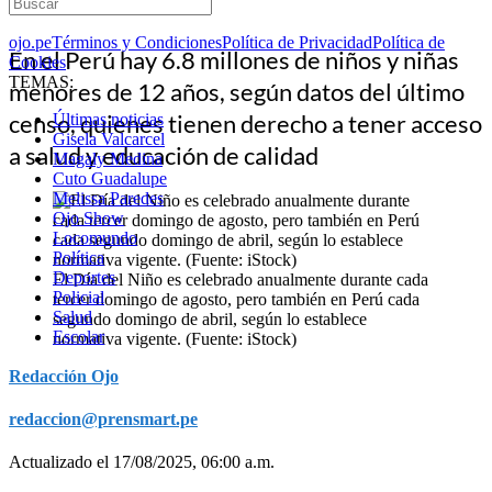
ojo.pe
Términos y Condiciones
Política de Privacidad
Política de
En el Perú hay 6.8 millones de niños y niñas
Cookies
TEMAS:
menores de 12 años, según datos del último
censo, quienes tienen derecho a tener acceso
Últimas noticias
Gisela Valcarcel
a salud y educación de calidad
Magaly Medina
Cuto Guadalupe
Melissa Paredes
Ojo Show
Locomundo
Política
Deportes
El Día del Niño es celebrado anualmente durante cada
Policial
tercer domingo de agosto, pero también en Perú cada
Salud
segundo domingo de abril, según lo establece
Escolar
normativa vigente. (Fuente: iStock)
Redacción Ojo
redaccion@prensmart.pe
Actualizado el 17/08/2025, 06:00 a.m.