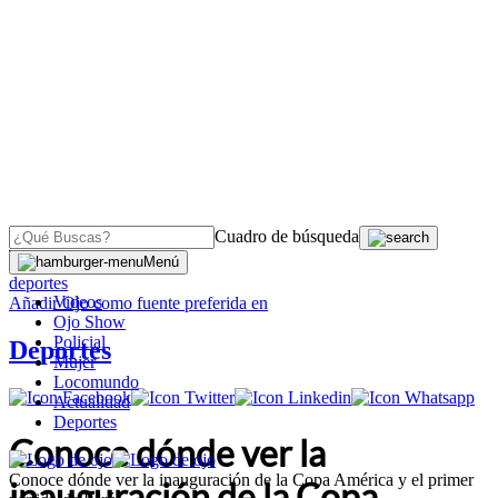
Cuadro de búsqueda
OJO
>
Menú
deportes
Videos
Añadir
Ojo
como fuente preferida en
Ojo Show
Policial
Deportes
Mujer
Locomundo
Actualidad
Deportes
Conoce dónde ver la
Conoce dónde ver la inauguración de la Copa América y el primer
inauguración de la Copa