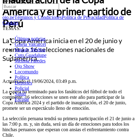
partido de Perú
América y el primer partido de
ojo.pe
Términos y Condiciones
Política de Privacidad
Política de
Perú
Cookies
TEMAS:
Últimas noticias
La Copa América inicia en el 20 de junio y
Gisela Valcarcel
reunirá a 16 selecciones nacionales de
Magaly Medina
Cuto Guadalupe
Sudamérica.
Melissa Paredes
Ojo Show
Locomundo
Política
Actualizado el 19/06/2024, 03:49 p.m.
Deportes
Policial
La espera ha terminado para los fanáticos del fútbol de todo el
Salud
continente. 16 selecciones se unen este año para participar de la
Escolar
Copa América 2024 y el partido de inauguración, el 20 de junio,
promete ser un espectáculo lleno de emoción.
La selección peruana tendrá su primera participación el 21 de junio a
las 7:00 p. m. y, sin duda, será un día de emociones para todos los
hinchas peruanos que esperan con ansias el enfrentamiento contra
Chile.