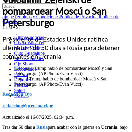
San Petersburgo
bombardear Moscú o San
ojo.pe
Términos y Condiciones
Política de Privacidad
Política de
Petersburgo
Cookies
TEMAS:
Últimas noticias
Presidente de Estados Unidos ratifica
Gisela Valcarcel
ultimátum de 50 días a Rusia para detener
Magaly Medina
Cuto Guadalupe
combates en Ucrania
Melissa Paredes
Ojo Show
Locomundo
Política
Donald Trump habló de bombardear Moscú y San
Deportes
Petersburgo. (AP Photo/Evan Vucci)
Policial
Salud
Redacción Ojo
Escolar
redaccion@prensmart.pe
Actualizado el 16/07/2025, 02:34 p.m.
Tras dar 50 días a
Rusia
para acabar con la guerra en
Ucrania
, bajo