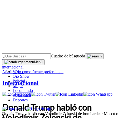
Cuadro de búsqueda
OJO
>
Menú
internacional
Videos
Añadir
Ojo
como fuente preferida en
Ojo Show
Policial
Internacional
Mujer
Locomundo
Actualidad
Deportes
Donald Trump habló con
Donald Trump habló con Volodímir Zelenski de bombardear Moscú 
Volodímir Zelenski de