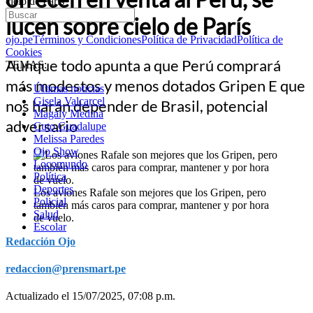
cielo de París
lucen sobre cielo de París
ojo.pe
Términos y Condiciones
Política de Privacidad
Política de
Cookies
Aunque todo apunta a que Perú comprará
TEMAS:
más modestos y menos dotados Gripen E que
Últimas noticias
Gisela Valcarcel
nos harán depender de Brasil, potencial
Magaly Medina
adversario
Cuto Guadalupe
Melissa Paredes
Ojo Show
Locomundo
Política
Deportes
Los aviones Rafale son mejores que los Gripen, pero
Policial
también más caros para comprar, mantener y por hora
Salud
de vuelo.
Escolar
Redacción Ojo
redaccion@prensmart.pe
Actualizado el 15/07/2025, 07:08 p.m.