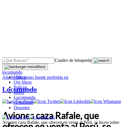
Cuadro de búsqueda
OJO
>
Menú
locomundo
Videos
Añadir
Ojo
como fuente preferida en
Ojo Show
Policial
Locomundo
Mujer
Locomundo
Actualidad
Deportes
Aviones caza Rafale, que
Aviones caza Rafale, que ofrecen en venta al Perú, se lucen sobre
ofrecen en venta al Perú, se