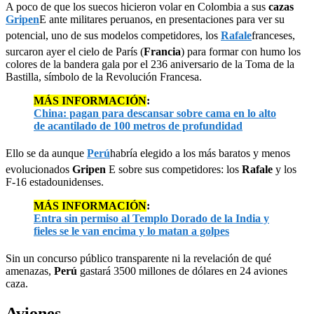
A poco de que los suecos hicieron volar en Colombia a sus
cazas
Gripen
E ante militares peruanos, en presentaciones para ver su
potencial, uno de sus modelos competidores, los
Rafale
franceses,
surcaron ayer el cielo de París (
Francia
) para formar con humo los
colores de la bandera gala por el 236 aniversario de la Toma de la
Bastilla, símbolo de la Revolución Francesa.
MÁS INFORMACIÓN
:
China: pagan para descansar sobre cama en lo alto
de acantilado de 100 metros de profundidad
Ello se da aunque
Perú
habría elegido a los más baratos y menos
evolucionados
Gripen
E sobre sus competidores: los
Rafale
y los
F-16 estadounidenses.
MÁS INFORMACIÓN
:
Entra sin permiso al Templo Dorado de la India y
fieles se le van encima y lo matan a golpes
Sin un concurso público transparente ni la revelación de qué
amenazas,
Perú
gastará 3500 millones de dólares en 24 aviones
caza.
Aviones