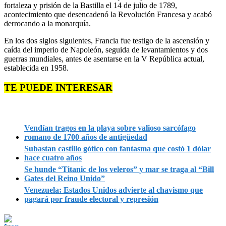
fortaleza y prisión de la Bastilla el 14 de julio de 1789,
acontecimiento que desencadenó la Revolución Francesa y acabó
derrocando a la monarquía.
En los dos siglos siguientes, Francia fue testigo de la ascensión y
caída del imperio de Napoleón, seguida de levantamientos y dos
guerras mundiales, antes de asentarse en la V República actual,
establecida en 1958.
TE PUEDE INTERESAR
Vendían tragos en la playa sobre valioso sarcófago
romano de 1700 años de antigüedad
Subastan castillo gótico con fantasma que costó 1 dólar
hace cuatro años
Se hunde “Titanic de los veleros” y mar se traga al “Bill
Gates del Reino Unido”
Venezuela: Estados Unidos advierte al chavismo que
pagará por fraude electoral y represión