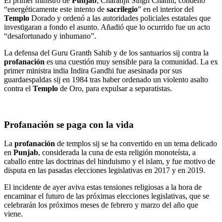
El primer ministro de
Punjab
, Charanjit Singh Channi, condenó
“energéticamente este intento de
sacrilegio
” en el interior del
Templo
Dorado y ordenó a las autoridades policiales estatales que
investigaran a fondo el asunto. Añadió que lo ocurrido fue un acto
“desafortunado y inhumano”.
La defensa del Guru Granth Sahib y de los santuarios sij contra la
profanación
es una cuestión muy sensible para la comunidad. La ex
primer ministra india Indira Gandhi fue asesinada por sus
guardaespaldas sij en 1984 tras haber ordenado un violento asalto
contra el
Templo
de Oro, para expulsar a separatistas.
Profanación se paga con la vida
La
profanación
de templos sij se ha convertido en un tema delicado
en
Punjab
, considerada la cuna de esta religión monoteísta, a
caballo entre las doctrinas del hinduismo y el islam, y fue motivo de
disputa en las pasadas elecciones legislativas en 2017 y en 2019.
El incidente de ayer aviva estas tensiones religiosas a la hora de
encaminar el futuro de las próximas elecciones legislativas, que se
celebrarán los próximos meses de febrero y marzo del año que
viene.