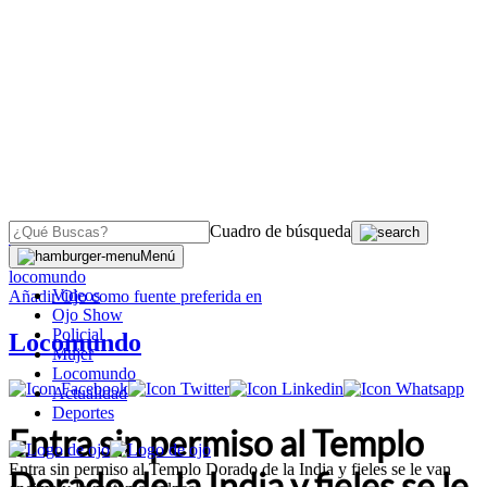
Cuadro de búsqueda
OJO
>
Menú
locomundo
Videos
Añadir
Ojo
como fuente preferida en
Ojo Show
Policial
Locomundo
Mujer
Locomundo
Actualidad
Deportes
Entra sin permiso al Templo
Entra sin permiso al Templo Dorado de la India y fieles se le van
Dorado de la India y fieles se le