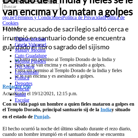
encima y lo matan a golpes
van encima y lo matan a golpes
ojo.pe
Términos y Condiciones
Política de Privacidad
Política de
Cookies
Hombre acusado de sacrilegio saltó cerca e
TEMAS:
irrumpió en santuario donde se encuentra
Últimas noticias
Gisela Valcarcel
guardado el libro sagrado del sijismo
Magaly Medina
Cuto Guadalupe
Melissa Paredes
Ojo Show
Entra sin permiso al Templo Dorado de la India y fieles
Locomundo
se le van encima y es asesinado a golpes.
Política
Deportes
Redactor Ojo
Policial
Actualizado el 19/12/2021, 12:15 p.m.
Salud
Escolar
Con su vida pagó un hombre a quien fieles mataron a golpes en
el Templo Dorado, principal santuario sij de la
India
y situado
en el estado de
Punjab
.
El hecho ocurrió la noche del último sábado durante el rezo diario,
cuando un hombre irrumpió en el santuario donde se encuentra