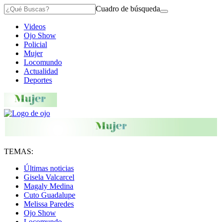
Cuadro de búsqueda
Videos
Ojo Show
Policial
Mujer
Locomundo
Actualidad
Deportes
TEMAS:
Últimas noticias
Gisela Valcarcel
Magaly Medina
Cuto Guadalupe
Melissa Paredes
Ojo Show
Locomundo