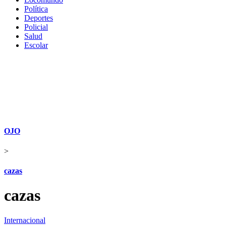
Política
Deportes
Policial
Salud
Escolar
OJO
>
cazas
cazas
Internacional