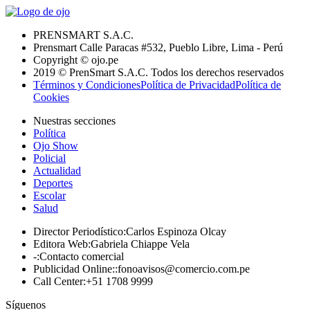
PRENSMART S.A.C.
Prensmart Calle Paracas #532, Pueblo Libre, Lima - Perú
Copyright © ojo.pe
2019 © PrenSmart S.A.C. Todos los derechos reservados
Términos y Condiciones
Política de Privacidad
Política de
Cookies
Nuestras secciones
Política
Ojo Show
Policial
Actualidad
Deportes
Escolar
Salud
Director Periodístico
:
Carlos Espinoza Olcay
Editora Web
:
Gabriela Chiappe Vela
-
:
Contacto comercial
Publicidad Online:
:
fonoavisos@comercio.com.pe
Call Center
:
+51 1708 9999
Síguenos